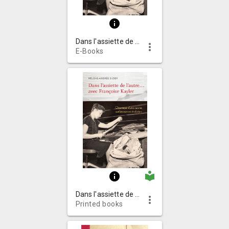
info
Dans l'assiette de l'autre-- avec Françoise Kayler : chronique d'une cuisine québécoise en évolution
more_vert
E-Books
local_library
info
Dans l'assiette de l'autre-- avec Françoise Kayler : chronique d'une cuisine québécoise en évolution
more_vert
Printed books