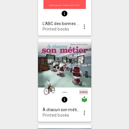
info
L'ABC des bonnes manières : sans souci ni chichi
more_vert
Printed books
local_library
info
À chacun son métier
more_vert
Printed books