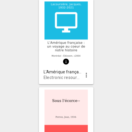
info
L'Amérique française : un voyage au coeur de notre histoire
more_vert
Electronic resources