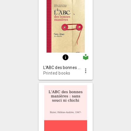
local_library
info
L'ABC des bonnes manières : sans souci ni chichi
more_vert
Printed books