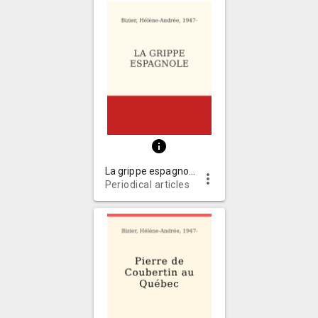
info
La grippe espagnole
more_vert
Periodical articles