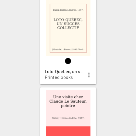
info
Loto-Québec, un succès collectif
more_vert
Printed books