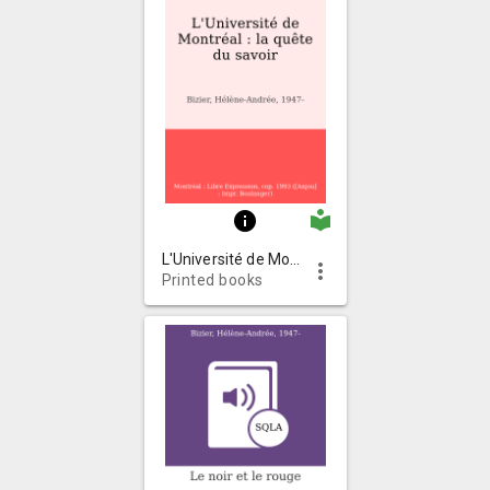
local_library
info
L'Université de Montréal : la quête du savoir
more_vert
Printed books