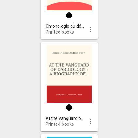
info
Chronologie du développement alimentaire au Québec: 1997-2004
more_vert
Printed books
info
At the vanguard of cardiology : a biography of Dr. Osman Philip Gialloreto
more_vert
Printed books