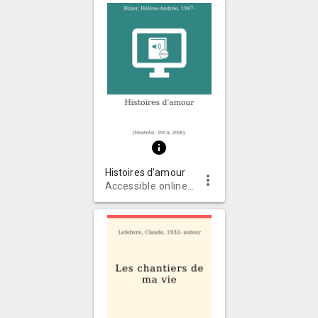
info
Histoires d'amour
more_vert
Accessible online audiobooks