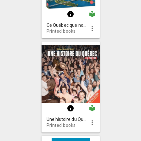
local_library
info
Ce Québec que nous construisons : 75 ans de grands projets
more_vert
Printed books
local_library
info
Une histoire du Québec en photos
more_vert
Printed books