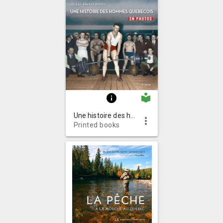
local_library
info
Une histoire des hommes québécois en photos
more_vert
Printed books