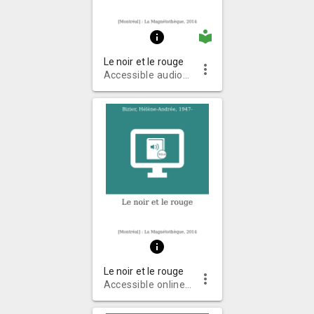
local_library
info
Le noir et le rouge
more_vert
Accessible audiobooks on CD
info
Le noir et le rouge
more_vert
Accessible online audiobooks