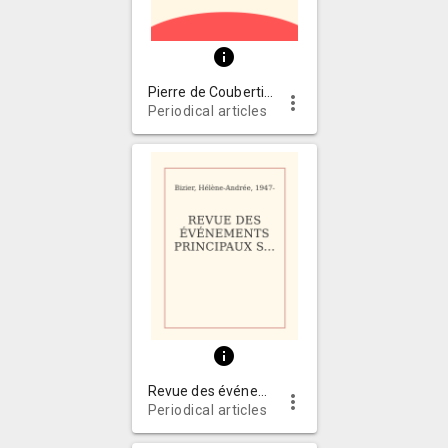
info
Pierre de Coubertin au Québec
more_vert
Periodical articles
info
Revue des événements principaux survenus au Québec en 1926, rédigée à partir de journaux de l'époque
more_vert
Periodical articles