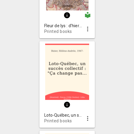
local_library
info
Fleur de lys : d'hier à aujourd'hui
more_vert
Printed books
info
Loto-Québec, un succès collectif : "Ça change pas le monde. Sauf que-- "
more_vert
Printed books