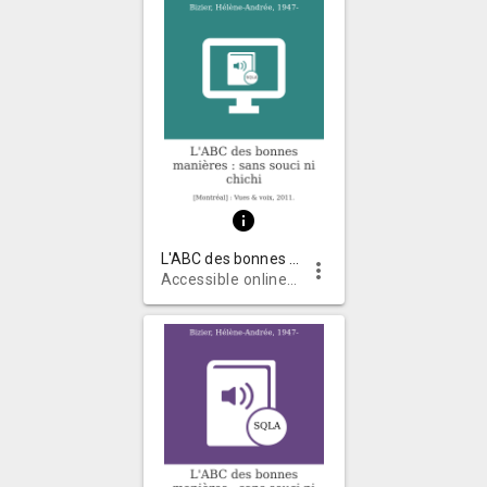
info
L'ABC des bonnes manières : sans souci ni chichi
more_vert
Accessible online audiobooks