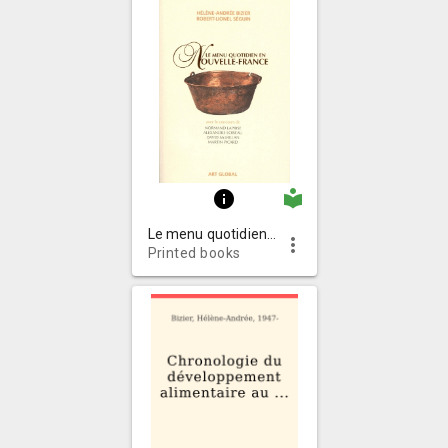
local_library
info
Le menu quotidien en Nouvelle-France
more_vert
Printed books