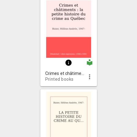
local_library
info
Crimes et châtiments : la petite histoire du crime au Québec
more_vert
Printed books