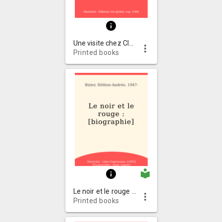
info
Une visite chez Claude Le Sauteur, peintre
more_vert
Printed books
local_library
info
Le noir et le rouge : [biographie]
more_vert
Printed books