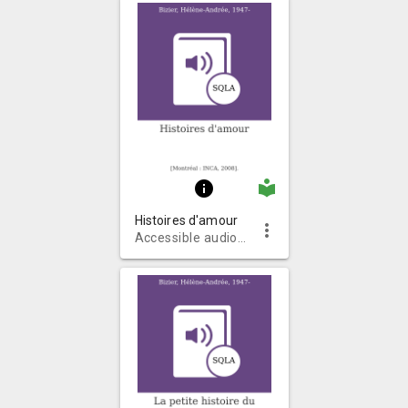
local_library
info
Histoires d'amour
more_vert
Accessible audiobooks on CD