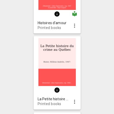
local_library
info
Histoires d'amour
more_vert
Printed books
info
La Petite histoire du crime au Québec
more_vert
Printed books