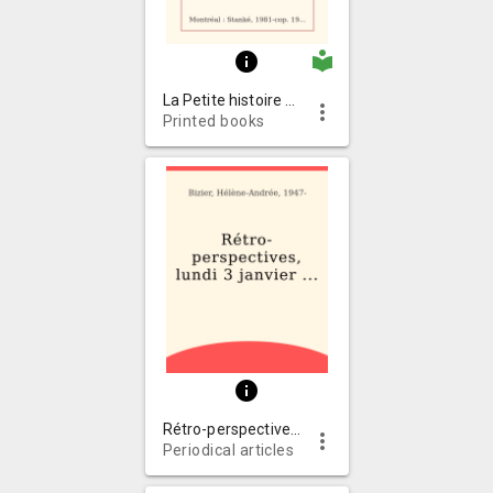
local_library
info
La Petite histoire du crime au Québec
more_vert
Printed books
info
Rétro-perspectives, lundi 3 janvier 1876
more_vert
Periodical articles