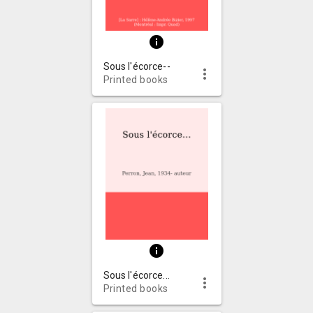
info
Sous l'écorce--
more_vert
Printed books
info
Sous l'écorce...
more_vert
Printed books