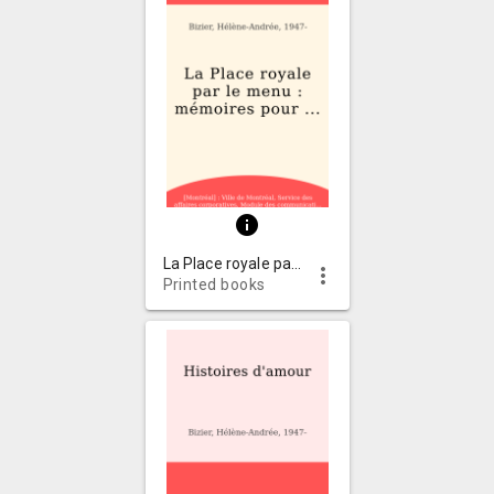
info
La Place royale par le menu : mémoires pour l'an 2000 : Montréal, son histoire et son patrimoine
more_vert
Printed books