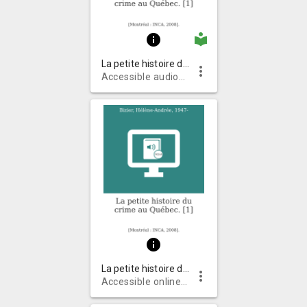
local_library
info
La petite histoire du crime au Québec. [1]
more_vert
Accessible audiobooks on CD
info
La petite histoire du crime au Québec. [1]
more_vert
Accessible online audiobooks