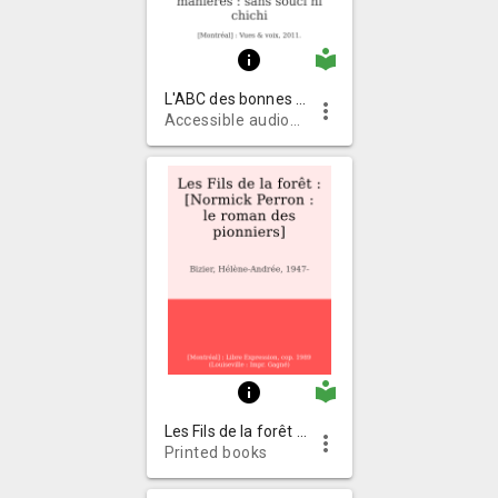
local_library
info
L'ABC des bonnes manières : sans souci ni chichi
more_vert
Accessible audiobooks on CD
local_library
info
Les Fils de la forêt : [Normick Perron : le roman des pionniers]
more_vert
Printed books