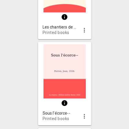
info
Les chantiers de ma vie
more_vert
Printed books
info
Sous l'écorce--
more_vert
Printed books