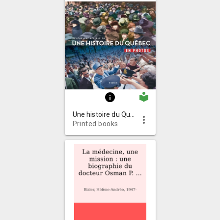
local_library
info
Une histoire du Québec en photos
more_vert
Printed books