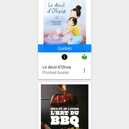
Québec
local_library
info
Le deuil d'Olivia
more_vert
Printed books