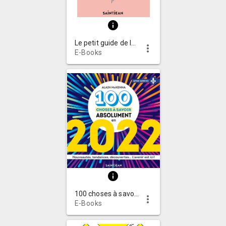
info
Le petit guide de la masturbation féminine
more_vert
E-Books
info
100 choses à savoir absolument en 2022 : nouveautés, tendances, découvertes… l’avenir est ici!
more_vert
E-Books