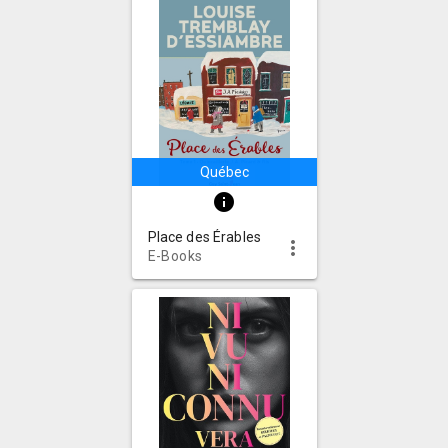
Québec
info
Place des Érables
more_vert
E-Books