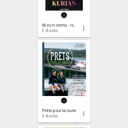
info
Ni vu ni connu : roman
more_vert
E-Books
info
Prêts pour la route
more_vert
E-Books