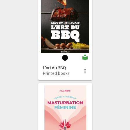
local_library
info
L'art du BBQ
more_vert
Printed books