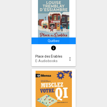
Québec
info
Place des Érables
more_vert
E-Audiobooks