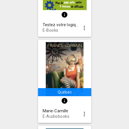
info
Testez votre logique : plus de 400 défis variés, 3 niveaux de difficulté
more_vert
E-Books
Québec
info
Marie-Camille
more_vert
E-Audiobooks