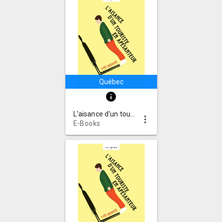
Québec
info
L'aisance d'un touriste en apesanteur : roman
more_vert
E-Books