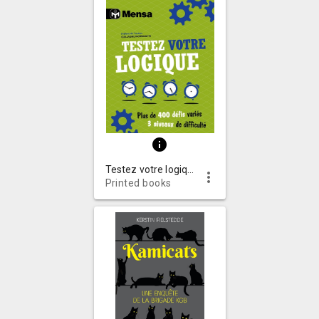
info
Testez votre logique : plus de 400 défis variés, 3 niveaux de difficulté
more_vert
Printed books