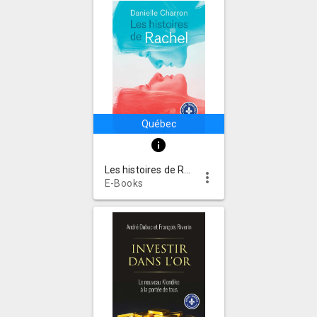
Québec
info
Les histoires de Rachel : roman
more_vert
E-Books