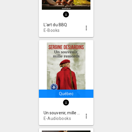
info
L'art du BBQ
more_vert
E-Books
Québec
info
Un souvenir, mille remords
more_vert
E-Audiobooks