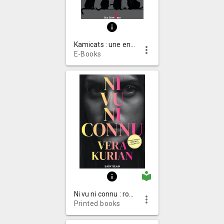
info
Kamicats : une enquête de la brigade KGB : roman
more_vert
E-Books
local_library
info
Ni vu ni connu : roman
more_vert
Printed books