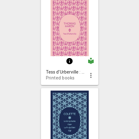
local_library
info
Tess d'Urberville : roman
more_vert
Printed books