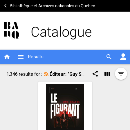
Bibliothèque et Archives nationales du Québec
home
menu
search
Results
Result
Search
Loading
share
view_week
filter_list
1,346 results for :
Éditeur: "Guy Saint-Jean,"
more
result
of
results
Search
tools
the
result
research