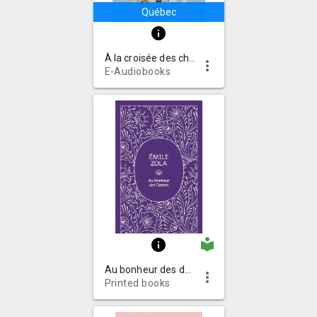
Québec
info
À la croisée des chemins
more_vert
E-Audiobooks
local_library
info
Au bonheur des dames : roman
more_vert
Printed books