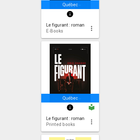
Québec
info
Le figurant : roman
more_vert
E-Books
Québec
local_library
info
Le figurant : roman
more_vert
Printed books