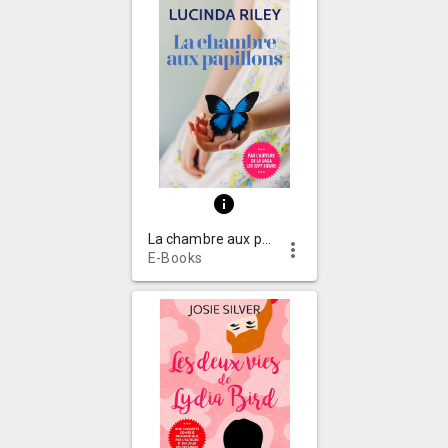
info
La chambre aux papillons : roman
more_vert
E-Books