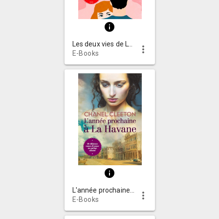
info
Les deux vies de Lydia Bird : roman
more_vert
E-Books
info
L'année prochaine à La Havane : roman
more_vert
E-Books