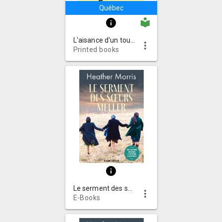
Québec
local_library
info
L'aisance d'un touriste en apesanteur : roman
more_vert
Printed books
info
Le serment des sœurs Meller : roman
more_vert
E-Books