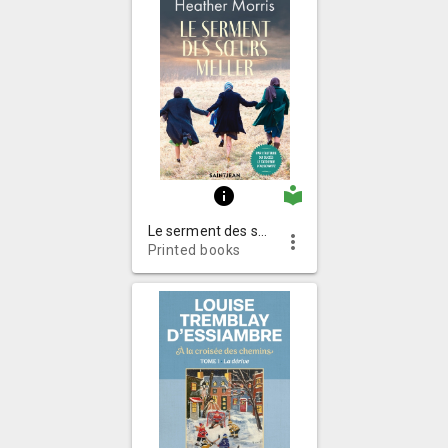
local_library
info
Le serment des sœurs Meller : roman
more_vert
Printed books