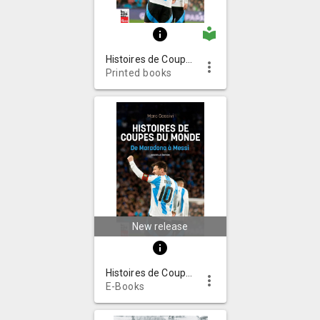
local_library
info
Histoires de Coupes du monde : de Maradona à Messi
more_vert
Printed books
New release
info
Histoires de Coupes du monde : de Maradona à Messi
more_vert
E-Books