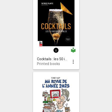
local_library
info
Cocktails : les 50 indispensables
more_vert
Printed books