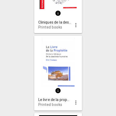
info
Cliniques de la destructivité
more_vert
Printed books
info
Le livre de la prophétie : histoire biblique de la destinée humaine
more_vert
Printed books