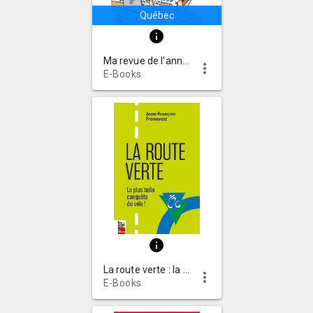
Québec
info
Ma revue de l'année 2025
more_vert
E-Books
info
La route verte : la plus belle conquête du vélo !
more_vert
E-Books