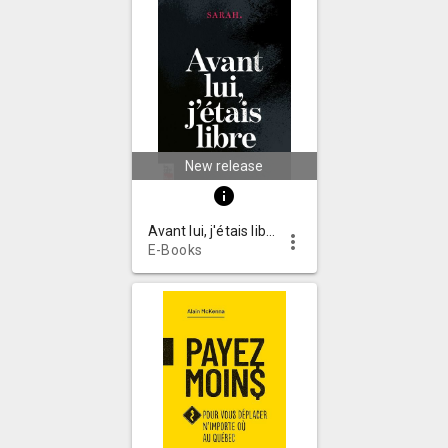
New release
info
Avant lui, j'étais libre
more_vert
E-Books