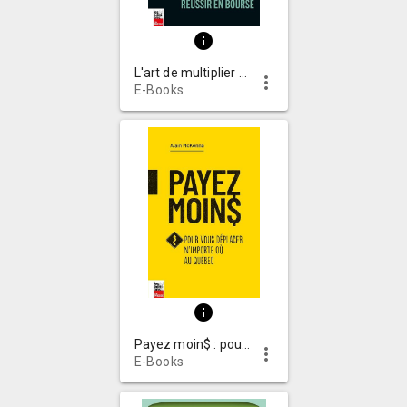
info
L'art de multiplier son argent : 17 leçons pour réussir en bourse
more_vert
E-Books
info
Payez moin$ : pour vous déplacer n'importe où au Québec
more_vert
E-Books