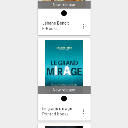
New release
info
Jehane Benoit
more_vert
E-Books
New release
info
Le grand mirage : pourquoi l'intelligence artificielle ne remplacera jamais l'humain
more_vert
Printed books