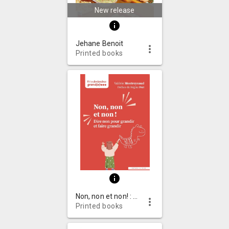
New release
info
Jehane Benoit
more_vert
Printed books
info
Non, non et non! : dire non pour grandir et faire grandir
more_vert
Printed books