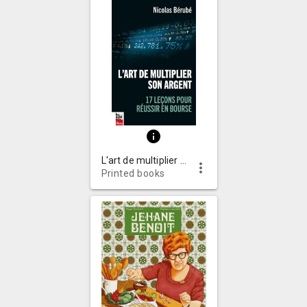
info
L'art de multiplier son argent : 17 leçons pour réussir en bourse
more_vert
Printed books