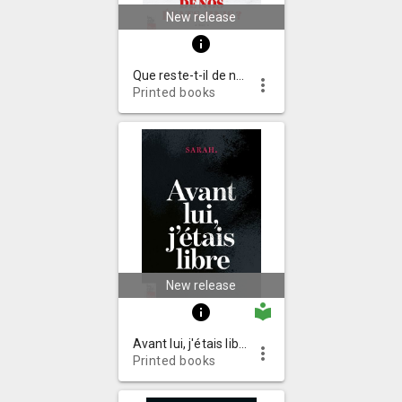
New release
info
Que reste-t-il de nos États-Unis ? : récit
more_vert
Printed books
New release
local_library
info
Avant lui, j'étais libre
more_vert
Printed books