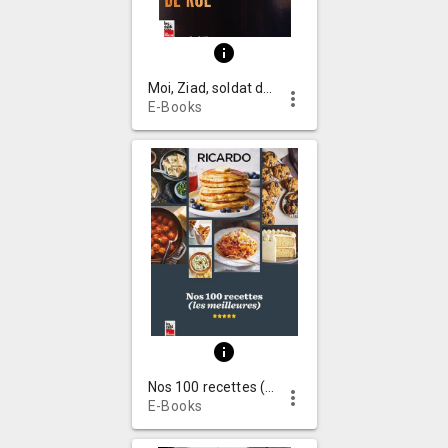
info
Moi, Ziad, soldat des gangs de rue
more_vert
E-Books
info
Nos 100 recettes (les meilleures)
more_vert
E-Books