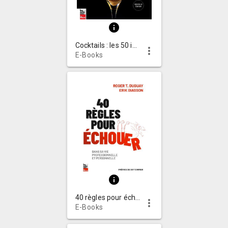
info
Cocktails : les 50 indispensables
more_vert
E-Books
info
40 règles pour échouer dans sa vie professionnelle et personnelle
more_vert
E-Books