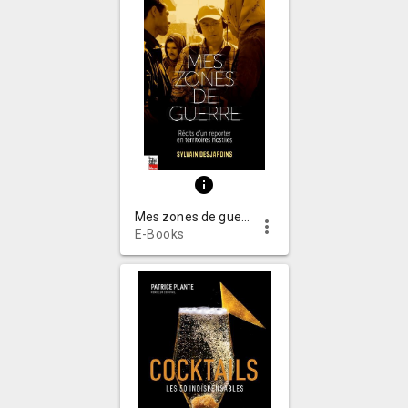
info
Mes zones de guerre : récits d'un reporter en territoires hostiles
more_vert
E-Books