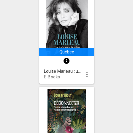
Québec
info
Louise Marleau : une étoile aux mille reflets
more_vert
E-Books