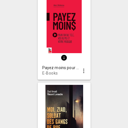
info
Payez moins pour votre télé, vos films et votre musique
more_vert
E-Books