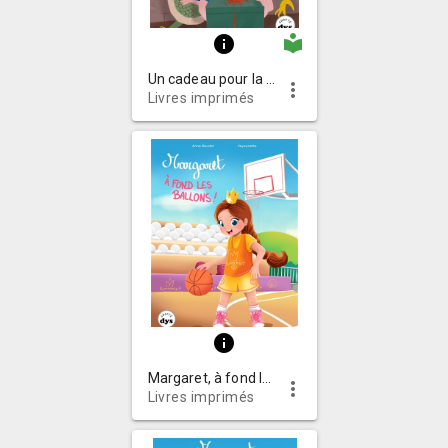
local_library
info
Un cadeau pour la maîtresse
more_vert
Livres imprimés
info
Margaret, à fond les ballons!
more_vert
Livres imprimés