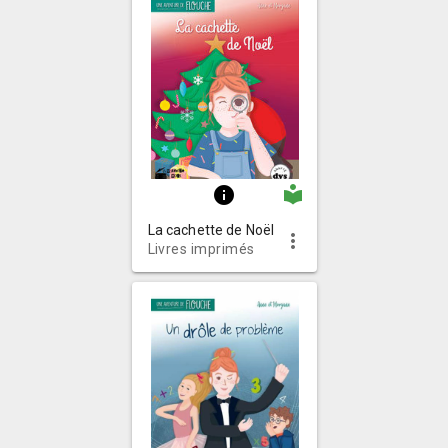
local_library
info
La cachette de Noël
more_vert
Livres imprimés