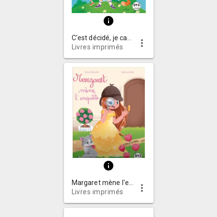
info
C'est décidé, je cambriole ma classe !
more_vert
Livres imprimés
info
Margaret mène l'enquête
more_vert
Livres imprimés