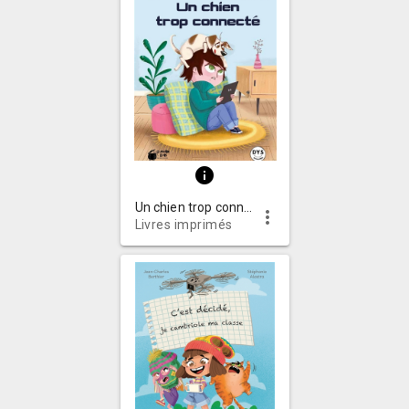
info
Un chien trop connecté
more_vert
Livres imprimés