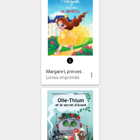
info
Margaret, princesse en baskets!
more_vert
Livres imprimés