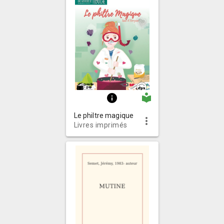
local_library
info
Le philtre magique
more_vert
Livres imprimés