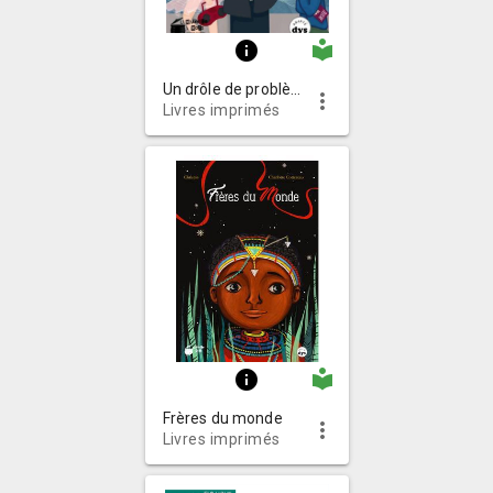
local_library
info
Un drôle de problème
more_vert
Livres imprimés
local_library
info
Frères du monde
more_vert
Livres imprimés