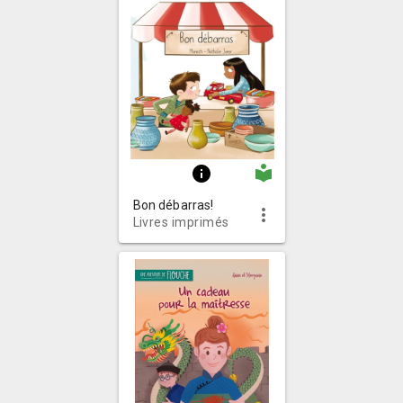
local_library
info
Bon débarras!
more_vert
Livres imprimés