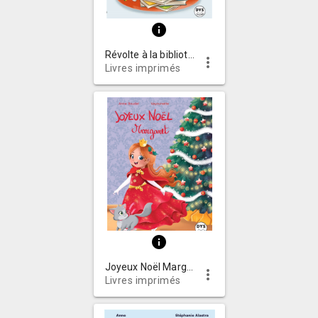
info
Révolte à la bibliothèque
more_vert
Livres imprimés
info
Joyeux Noël Margaret
more_vert
Livres imprimés