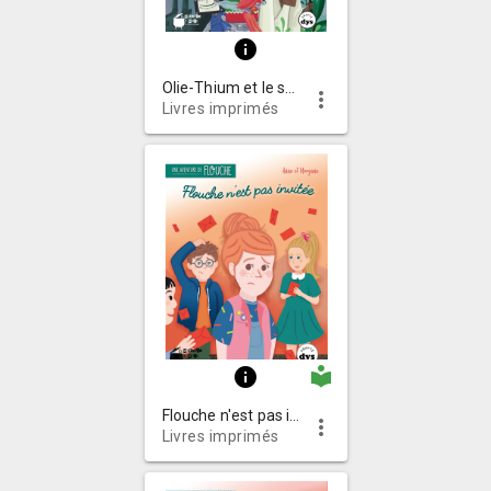
info
Olie-Thium et le secret d'avant
more_vert
Livres imprimés
local_library
info
Flouche n'est pas invitée
more_vert
Livres imprimés