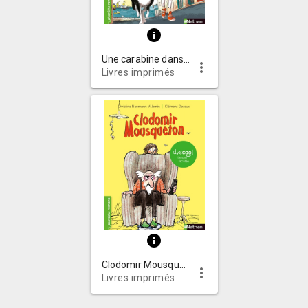
info
Une carabine dans les sardines
more_vert
Livres imprimés
info
Clodomir Mousqueton
more_vert
Livres imprimés