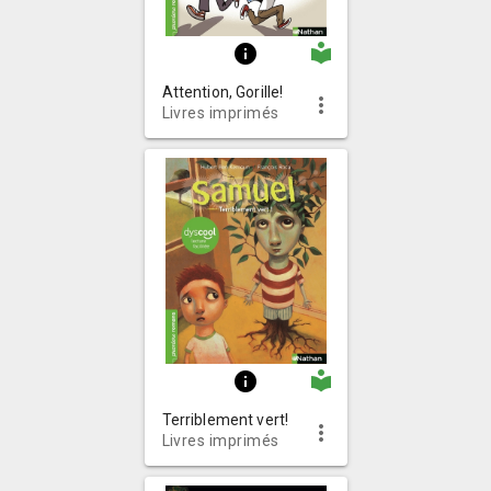
local_library
info
Attention, Gorille!
more_vert
Livres imprimés
local_library
info
Terriblement vert!
more_vert
Livres imprimés