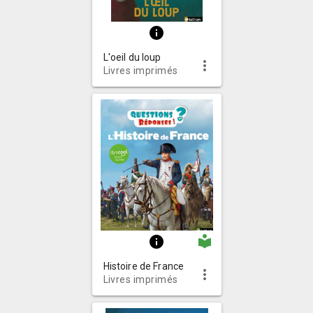
info
L'oeil du loup
more_vert
Livres imprimés
local_library
info
Histoire de France
more_vert
Livres imprimés