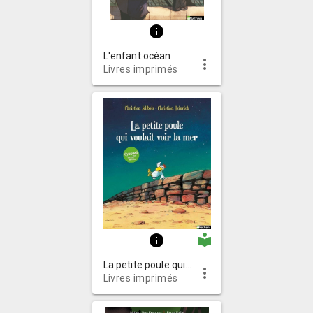
info
L'enfant océan
more_vert
Livres imprimés
local_library
info
La petite poule qui voulait voir la mer
more_vert
Livres imprimés