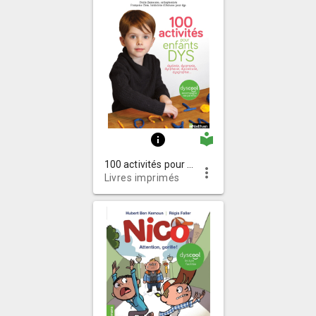
local_library
info
100 activités pour enfants dys : dyslexie, dyspraxie, dysphasie, dyscalculie, dysgraphie...
more_vert
Livres imprimés