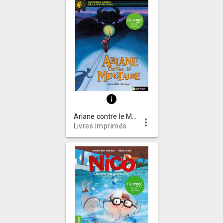
info
Ariane contre le Minotaure
more_vert
Livres imprimés