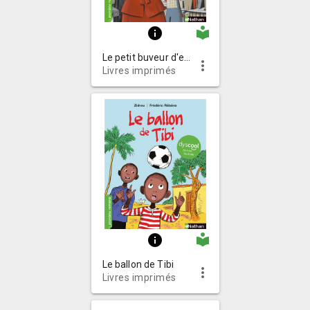
local_library
info
Le petit buveur d'encre rouge
more_vert
Livres imprimés
local_library
info
Le ballon de Tibi
more_vert
Livres imprimés