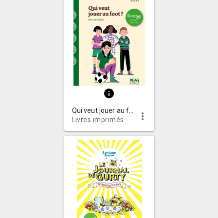
info
Qui veut jouer au foot?
more_vert
Livres imprimés