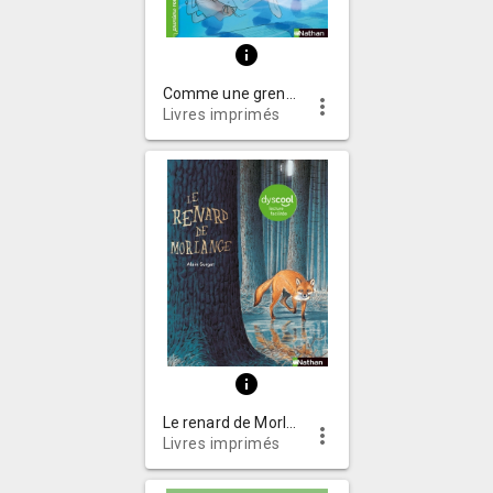
info
Comme une grenouille!
more_vert
Livres imprimés
info
Le renard de Morlange
more_vert
Livres imprimés