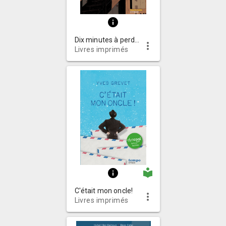
info
Dix minutes à perdre
more_vert
Livres imprimés
local_library
info
C'était mon oncle!
more_vert
Livres imprimés