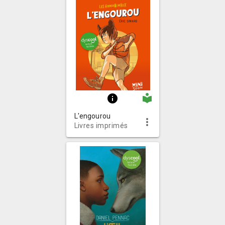
local_library
info
L'engourou
more_vert
Livres imprimés