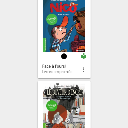
local_library
info
Face à l'ours!
more_vert
Livres imprimés