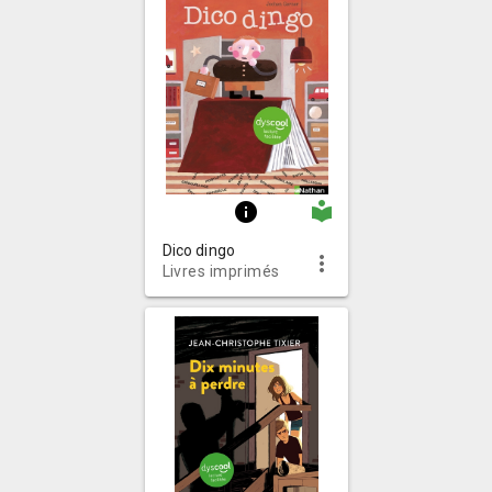
local_library
info
Dico dingo
more_vert
Livres imprimés