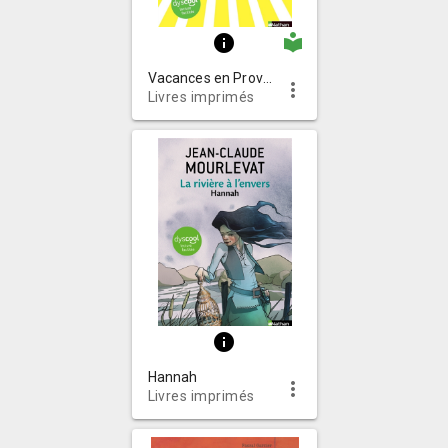
local_library
info
Vacances en Provence
more_vert
Livres imprimés
info
Hannah
more_vert
Livres imprimés