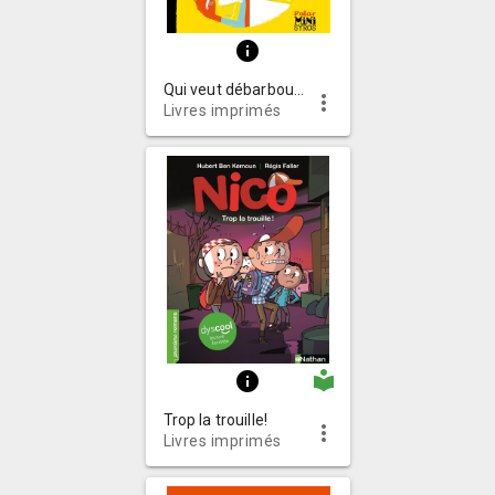
info
Qui veut débarbouiller Picasso?
more_vert
Livres imprimés
local_library
info
Trop la trouille!
more_vert
Livres imprimés