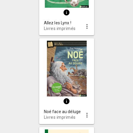
info
Allez les Lynx !
more_vert
Livres imprimés
info
Noé face au déluge
more_vert
Livres imprimés