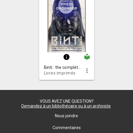
local_library
info
Binti : the complete trilogy
more_vert
Livres imprimés
VOUS AVEZ UNE QUESTION?
Demandez à un bibliothécaire ou à un archiviste
Nous joindre
Commentaires