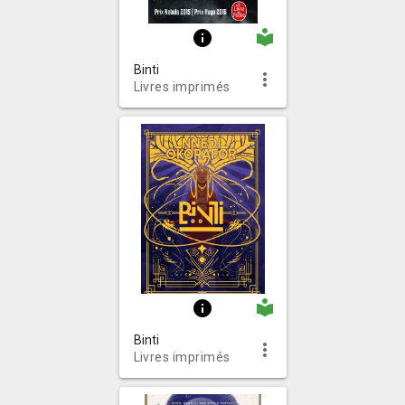
local_library
info
Binti
more_vert
Livres imprimés
local_library
info
Binti
more_vert
Livres imprimés