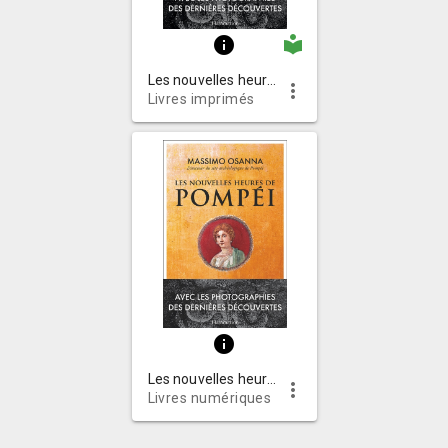
local_library
info
Les nouvelles heures de Pompéi
more_vert
Livres imprimés
info
Les nouvelles heures de Pompéi
more_vert
Livres numériques