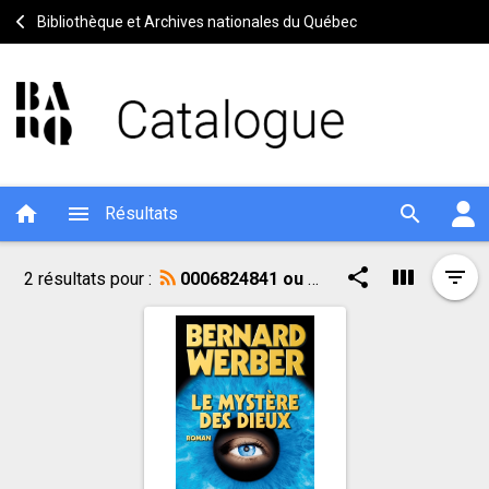
Bibliothèque et Archives nationales du Québec
home
menu
search
Résultats
Résultat
Outils
share
view_week
filter_list
2 résultats pour :
0006824841 ou 0003344494 ou 0003722725
de
de
Résultat
recherche
recherche
de
recherche