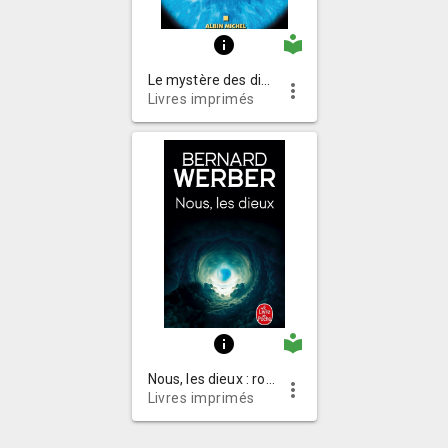
local_library
info
Le mystère des dieux : roman
more_vert
Livres imprimés
local_library
info
Nous, les dieux : roman
more_vert
Livres imprimés