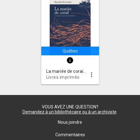
Québec
info
La mariée de corail : la deuxième enquête de Joaquin Moralès
more_vert
Livres imprimés
VOUS AVEZ UNE QUESTION?
Demandez à un bibliothécaire ou à un archiviste
Nous joindre
Commentaires