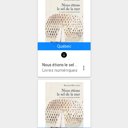
Québec
info
Nous étions le sel de la mer
more_vert
Livres numériques