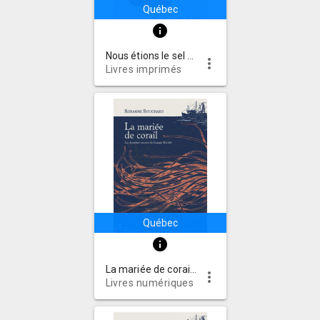
Québec
info
Nous étions le sel de la mer
more_vert
Livres imprimés
Québec
info
La mariée de corail : la deuxième enquête de Joaquin Moralès
more_vert
Livres numériques