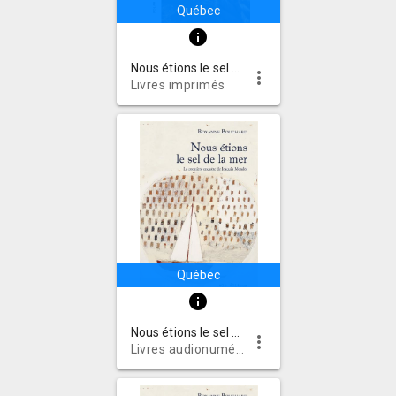
Québec
info
Nous étions le sel de la mer
more_vert
Livres imprimés
Québec
info
Nous étions le sel de la mer
more_vert
Livres audionumériques