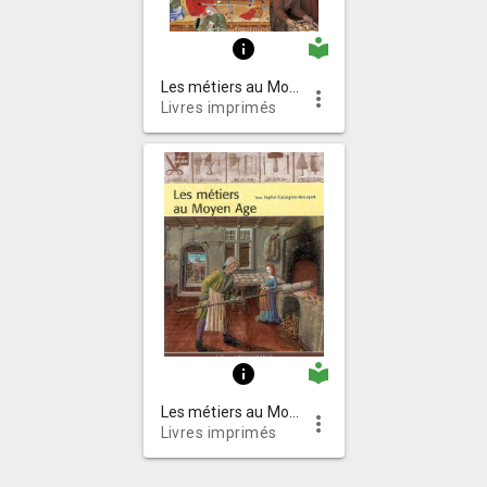
local_library
info
Les métiers au Moyen âge
more_vert
Livres imprimés
local_library
info
Les métiers au Moyen Âge
more_vert
Livres imprimés