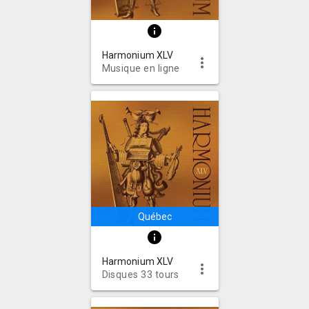
info
Harmonium XLV
more_vert
Musique en ligne
Québec
info
Harmonium XLV
more_vert
Disques 33 tours