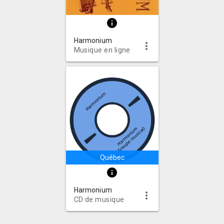
info
Harmonium
more_vert
Musique en ligne
Québec
info
Harmonium
more_vert
CD de musique