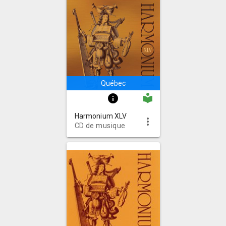
Québec
local_library
info
Harmonium XLV
more_vert
CD de musique