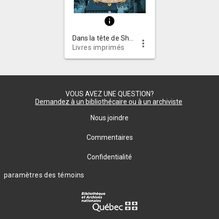
info
Dans la tête de Sherlock Holmes : l'affaire du ticket scandaleux
more_vert
Livres imprimés
VOUS AVEZ UNE QUESTION?
Demandez à un bibliothécaire ou à un archiviste
Nous joindre
Commentaires
Confidentialité
paramètres des témoins