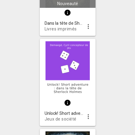
Nouveauté
info
Dans la tête de Sherlock Holmes
more_vert
Livres imprimés
info
Unlock! Short adventure : dans la tête de Sherlock Holmes
more_vert
Jeux de société