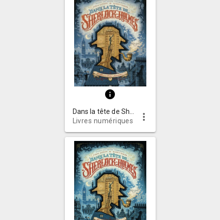
info
Dans la tête de Sherlock Holmes : l'affaire du ticket scandaleux
more_vert
Livres numériques