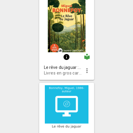
local_library
info
Le rêve du jaguar : roman
more_vert
Livres en gros caractères