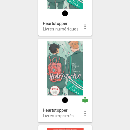
info
Heartstopper
more_vert
Livres numériques
local_library
info
Heartstopper
more_vert
Livres imprimés