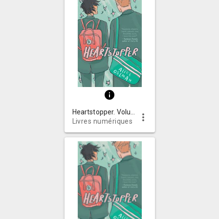
info
Heartstopper. Volume 1
more_vert
Livres numériques