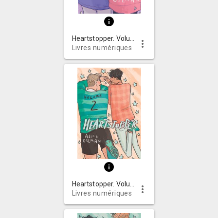
info
Heartstopper. Volume 4
more_vert
Livres numériques
info
Heartstopper. Volume 2
more_vert
Livres numériques