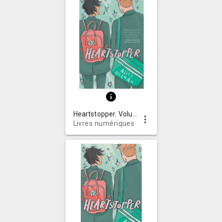
info
Heartstopper. Volume 1
more_vert
Livres numériques