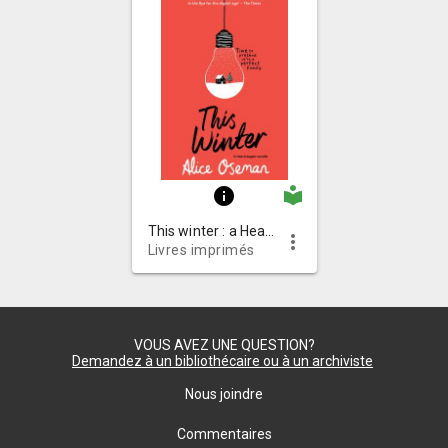
local_library
info
This winter : a Heartstopper novella
more_vert
Livres imprimés
VOUS AVEZ UNE QUESTION?
Demandez à un bibliothécaire ou à un archiviste
Nous joindre
Commentaires