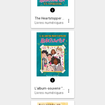
info
The Heartstopper yearbook
more_vert
Livres numériques
info
L'album-souvenir "Heartstopper"
more_vert
Livres numériques