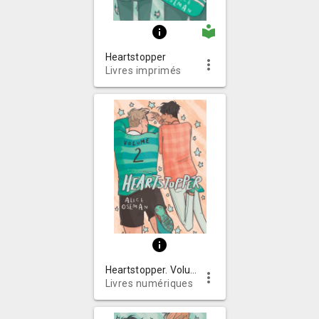
local_library
info
Heartstopper
more_vert
Livres imprimés
info
Heartstopper. Volume 2
more_vert
Livres numériques