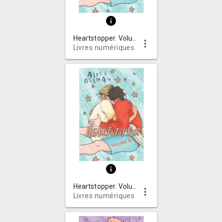
info
Heartstopper. Volume 5. Volume 5
more_vert
Livres numériques
info
Heartstopper. Volume 5
more_vert
Livres numériques