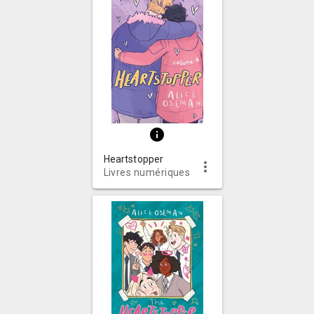
info
Heartstopper
more_vert
Livres numériques