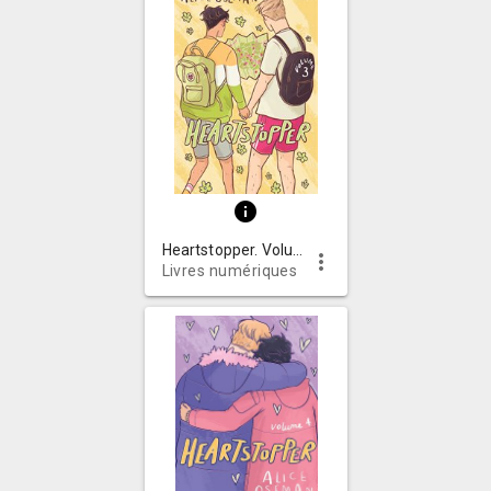
info
Heartstopper. Volume 3
more_vert
Livres numériques