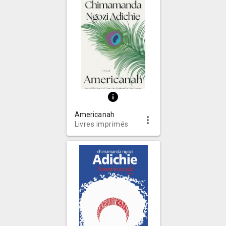
info
Americanah
more_vert
Livres imprimés