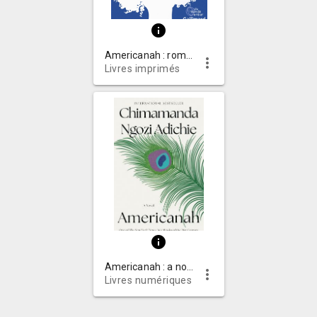
info
Americanah : roman
more_vert
Livres imprimés
info
Americanah : a novel
more_vert
Livres numériques