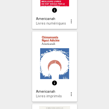
info
Americanah
more_vert
Livres numériques
info
Americanah
more_vert
Livres imprimés