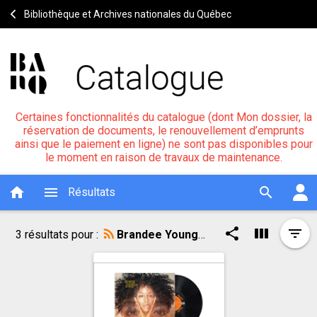
Bibliothèque et Archives nationales du Québec
Certaines fonctionnalités du catalogue (dont Mon dossier, la
réservation de documents, le renouvellement d’emprunts
ainsi que le paiement en ligne) ne sont pas disponibles pour
le moment en raison de travaux de maintenance.
home
menu
search
Résultats
Résultat
Outils
share
view_week
filter_list
3 résultats pour :
Brandee Younger, Gadabout Season
de
de
Résultat
recherche
recherche
de
recherche