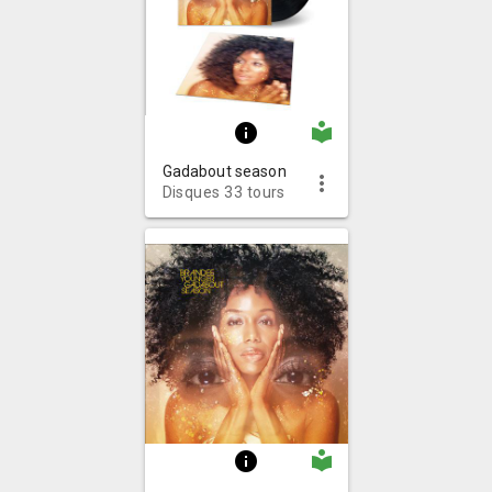
local_library
info
Gadabout season
more_vert
Disques 33 tours
local_library
info