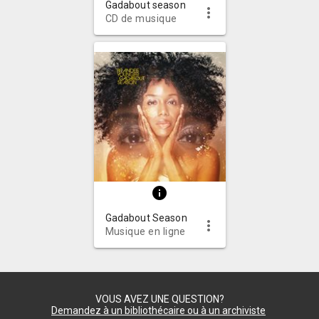
Gadabout season
more_vert
CD de musique
info
Gadabout Season
more_vert
Musique en ligne
VOUS AVEZ UNE QUESTION?
Demandez à un bibliothécaire ou à un archiviste