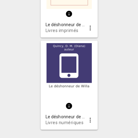
info
Le déshonneur de Willa
more_vert
Livres imprimés
info
Le déshonneur de Willa
more_vert
Livres numériques