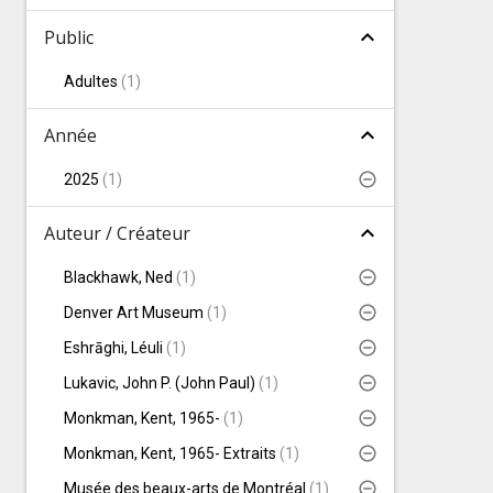
expand_less
Public
Adultes
(
1
)
expand_less
Année
2025
(
1
)
expand_less
Auteur / Créateur
Blackhawk, Ned
(
1
)
Denver Art Museum
(
1
)
Eshrāghi, Léuli
(
1
)
Lukavic, John P. (John Paul)
(
1
)
Monkman, Kent, 1965-
(
1
)
Monkman, Kent, 1965- Extraits
(
1
)
Musée des beaux-arts de Montréal
(
1
)