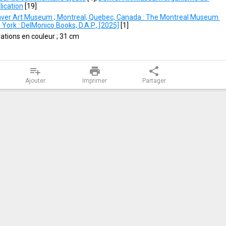
lication
 [
19
]
nver Art Museum ; Montreal, Quebec, Canada : The Montreal Museum 
 York : DelMonico Books, D.A.P., [2025]
 [
1
]
trations en couleur ; 31 cm
playlist_add
print
share
Ajouter
Imprimer
Partager