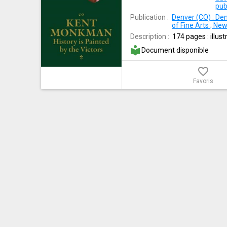
pub
Publication :
Denver (CO) : De
of Fine Arts ; New
Description :
174 pages : illus
local_library
Document disponible
favorite_border
Favoris