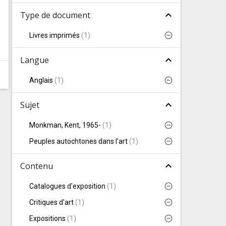
expand_less
Type de document
Livres imprimés
(
1
)
expand_less
Langue
Anglais
(
1
)
expand_less
Sujet
Monkman, Kent, 1965-
(
1
)
Peuples autochtones dans l'art
(
1
)
expand_less
Contenu
Catalogues d'exposition
(
1
)
Critiques d'art
(
1
)
Expositions
(
1
)