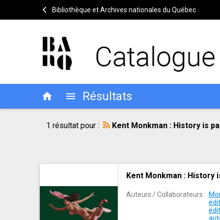
Bibliothèque et Archives nationales du Québec
Résultats
home
menu
Résultat
Outils
1 résultat pour :
Kent Monkman : History is p
de
de
recherche
recherche
Résultat
Kent Monkman : History is
de
recherche
Auteurs / Collaborateurs :
Mon
édi
édi
aut