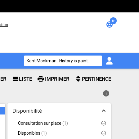
fr
Changem
language
stion
de
langue
search
Kent Monkman : History is painted by the victors de Kent Monkman
view_list
print
GER
LISTE
IMPRIMER
PERTINENCE
info
Facettes
expand_less
Disponibilité
s
Consultation sur place
(
1
)
Disponibles
(
1
)