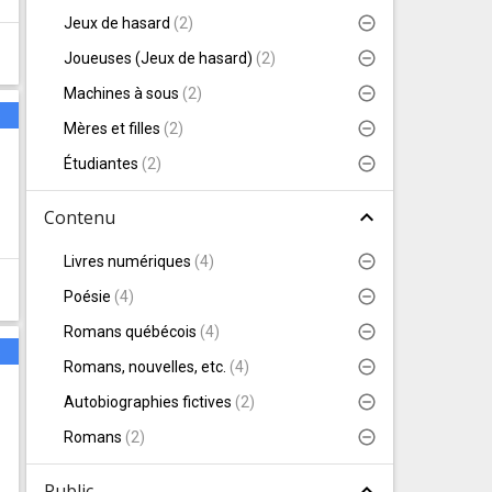
Jeux de hasard
(
2
)
Joueuses (Jeux de hasard)
(
2
)
Machines à sous
(
2
)
s
Mères et filles
(
2
)
Étudiantes
(
2
)
expand_less
Contenu
Livres numériques
(
4
)
Poésie
(
4
)
Romans québécois
(
4
)
s
Romans, nouvelles, etc.
(
4
)
Autobiographies fictives
(
2
)
Romans
(
2
)
expand_less
Public