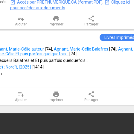
cès :
Accès par PRETNUMERIQUE.CA (format PDF)
, 
Cliquez ici 
pour accéder aux documents
playlist_add
print
share
Ajouter
Imprimer
Partager
Livres imprimé
ant, Marie-Célie auteur
 [
74
]
, 
Agnant, Marie-Célie Balafres
 [
74
]
, 
Agnant, 
ie-Célie Et puis parfois quelquefois...
 [
74
]
ecueils Balafres et Et puis parfois quelquefois...
 : Noroît, [2025]
 [
1414
]
m
playlist_add
print
share
Ajouter
Imprimer
Partager