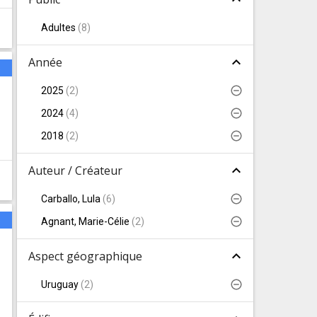
Adultes
(
8
)
expand_less
Année
s
2025
(
2
)
2024
(
4
)
2018
(
2
)
expand_less
Auteur / Créateur
Carballo, Lula
(
6
)
s
Agnant, Marie-Célie
(
2
)
expand_less
Aspect géographique
Uruguay
(
2
)