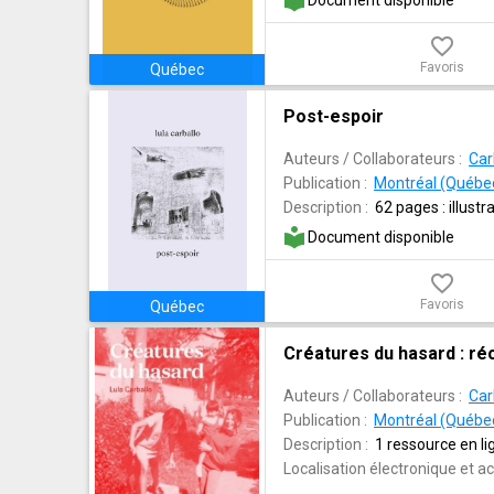
local_library
Document disponible
favorite_border
Favoris
Québec
Post-espoir
Auteurs / Collaborateurs :
Car
Publication :
Montréal (Québec)
Description :
62 pages : illustr
local_library
Document disponible
favorite_border
Favoris
Québec
Créatures du hasard : réc
Auteurs / Collaborateurs :
Car
Publication :
Montréal (Québec)
Description :
1 ressource en lig
Localisation électronique et ac