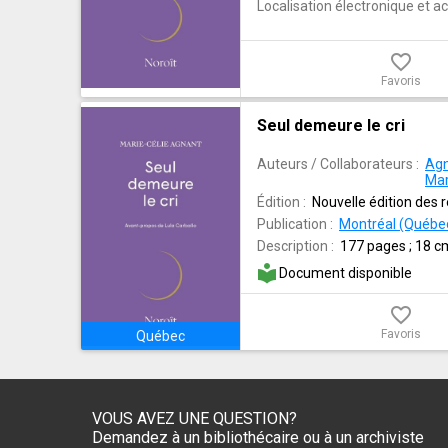
Localisation électronique et ac
favorite_border
Favoris
Seul demeure le cri
Auteurs / Collaborateurs :
Agn
Mar
Édition :
Nouvelle édition des r
Publication :
Montréal (Québec)
Description :
177 pages ; 18 c
local_library
Document disponible
favorite_border
Favoris
Québec
VOUS AVEZ UNE QUESTION?
Demandez à un bibliothécaire ou à un archiviste