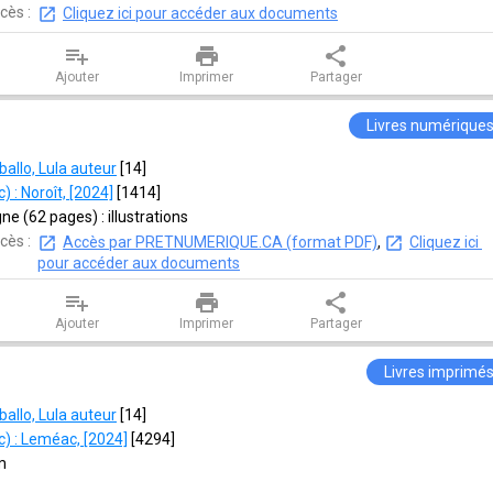
cès :
Cliquez ici pour accéder aux documents
playlist_add
print
share
Ajouter
Imprimer
Partager
Livres numérique
ballo, Lula auteur
 [
14
]
 : Noroît, [2024]
 [
1414
]
ne (62 pages) : illustrations
cès :
Accès par PRETNUMERIQUE.CA (format PDF)
, 
Cliquez ici 
pour accéder aux documents
playlist_add
print
share
Ajouter
Imprimer
Partager
Livres imprimé
ballo, Lula auteur
 [
14
]
) : Leméac, [2024]
 [
4294
]
m