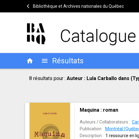
Bibliothèque et Archives nationales du Québec
Résultats
home
menu
Résultat
Outils
8 résultats pour :
Auteur : Lula Carballo dans (Type de document : Livres imprimés, Type de document : Livres numériques, 
de
de
recherche
recherche
Résultat
Maquina : roman
de
recherche
Auteurs / Collaborateurs :
Car
Publication :
Montréal (Québec
Description :
1 ressource en l