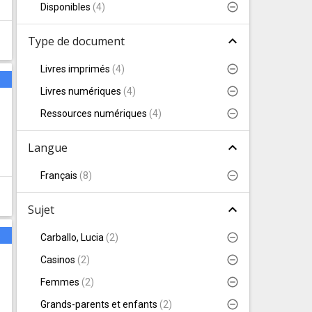
Disponibles
(
4
)
expand_less
Type de document
Livres imprimés
(
4
)
s
Livres numériques
(
4
)
Ressources numériques
(
4
)
expand_less
Langue
Français
(
8
)
expand_less
Sujet
s
Carballo, Lucia
(
2
)
Casinos
(
2
)
Femmes
(
2
)
Grands-parents et enfants
(
2
)