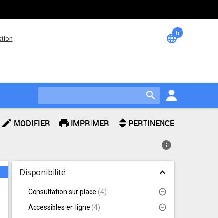
fr
Changem
language
stion
de
langue
search
edit
print
MODIFIER
IMPRIMER
PERTINENCE
info
Facettes
expand_less
Disponibilité
s
Consultation sur place
(
4
)
Accessibles en ligne
(
4
)