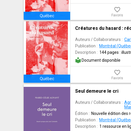
favorite_border
Favoris
Québec
Créatures du hasard : réc
Auteurs / Collaborateurs :
Car
Publication :
Montréal (Québec)
Description :
144 pages : illust
local_library
Document disponible
favorite_border
Favoris
Québec
Seul demeure le cri
Auteurs / Collaborateurs :
Agn
Mar
Édition :
Nouvelle édition des r
Publication :
Montréal (Québec)
Description :
1 ressource en l