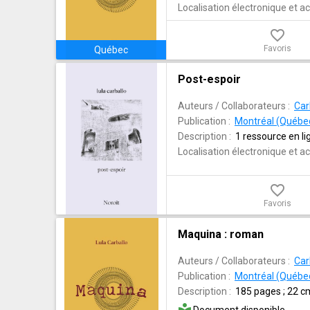
Localisation électronique et ac
favorite_border
Favoris
Québec
Post-espoir
Auteurs / Collaborateurs :
Car
Publication :
Montréal (Québec)
Description :
1 ressource en lig
Localisation électronique et ac
favorite_border
Favoris
Maquina : roman
Auteurs / Collaborateurs :
Car
Publication :
Montréal (Québec
Description :
185 pages ; 22 c