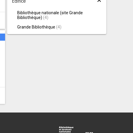
expand_less
Édifice
Bibliothèque nationale (site Grande
Bibliothèque)
(
4
)
Grande Bibliothèque
(
4
)
s