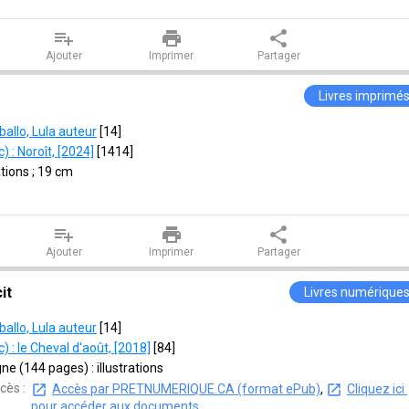
playlist_add
print
share
Ajouter
Imprimer
Partager
Livres imprimé
ballo, Lula auteur
 [
14
]
 : Noroît, [2024]
 [
1414
]
ations ; 19 cm
playlist_add
print
share
Ajouter
Imprimer
Partager
it
Livres numérique
ballo, Lula auteur
 [
14
]
 : le Cheval d'août, [2018]
 [
84
]
ne (144 pages) : illustrations
cès :
Accès par PRETNUMERIQUE.CA (format ePub)
, 
Cliquez ici 
pour accéder aux documents