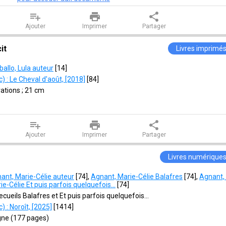
playlist_add
print
share
Ajouter
Imprimer
Partager
it
Livres imprimé
ballo, Lula auteur
 [
14
]
 : Le Cheval d'août, [2018]
 [
84
]
rations ; 21 cm
playlist_add
print
share
Ajouter
Imprimer
Partager
Livres numérique
ant, Marie-Célie auteur
 [
74
]
, 
Agnant, Marie-Célie Balafres
 [
74
]
, 
Agnant, 
ie-Célie Et puis parfois quelquefois...
 [
74
]
ecueils Balafres et Et puis parfois quelquefois...
 : Noroît, [2025]
 [
1414
]
igne (177 pages)