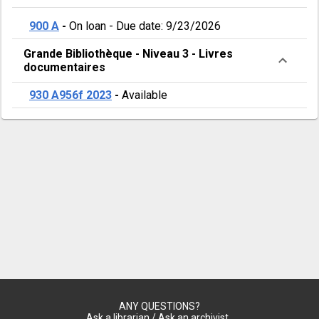
900 A
-
On loan
-
Due date: 9/23/2026
Grande Bibliothèque
-
Niveau 3
-
Livres
documentaires
930 A956f 2023
-
Available
ANY QUESTIONS?
Ask a librarian / Ask an archivist