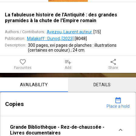
:
des
La fabuleuse histoire de l'Antiquité : des grandes
pyramides à la chute de l'Empire romain
grandes
Authors / Contributors:
Avezou, Laurent auteur.
 [
15
]
pyramides
Publication:
Malakoff : Dunod, [2023]
 [
8048
]
Description:
300 pages, xvi pages de planches : illustrations 
à
(certaines en couleur) ; 24 cm.
la
favorite_border
playlist_add
share
Favourites
Add
Share
chute
Notice content
de
AVAILABILITY
DETAILS
l'Empire
date_range
Copies
romain
Place a hold
Grande Bibliothèque
-
Rez-de-chaussée
-
Livres documentaires