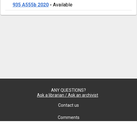
935 A555b 2020
-
Available
ANY QUESTIONS?
Ask a librarian / Ask an archivist
Contact us
Comments
Confidentiality