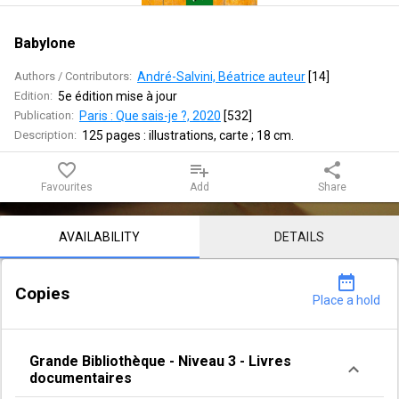
Babylone
Authors / Contributors:
André-Salvini, Béatrice auteur
 [
14
]
Edition:
5e édition mise à jour
Publication:
Paris : Que sais-je ?, 2020
 [
532
]
Description:
125 pages : illustrations, carte ; 18 cm.
favorite_border
playlist_add
share
Favourites
Add
Share
Notice content
AVAILABILITY
DETAILS
date_range
Copies
Place a hold
Grande Bibliothèque
-
Niveau 3
-
Livres
documentaires