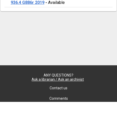
936.4 G886r 2019
-
Available
ANY QUESTIONS?
Ask a librarian / Ask an archivist
Contact us
Comments
Confidentiality