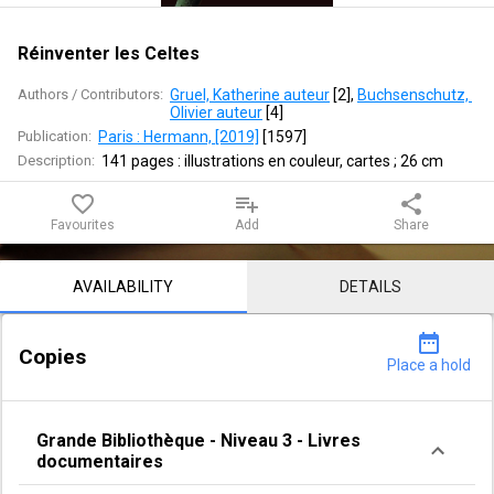
Réinventer les Celtes
Authors / Contributors:
Gruel, Katherine auteur
 [
2
]
, 
Buchsenschutz, 
Olivier auteur
 [
4
]
Publication:
Paris : Hermann, [2019]
 [
1597
]
Description:
141 pages : illustrations en couleur, cartes ; 26 cm
favorite_border
playlist_add
share
Favourites
Add
Share
Notice content
AVAILABILITY
DETAILS
date_range
Copies
Place a hold
Grande Bibliothèque
-
Niveau 3
-
Livres
documentaires