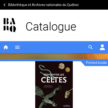
Bibliothèque et Archives nationales du Québec
home
menu
search
Printed books
Réinventer
Notice
header
les
Celtes