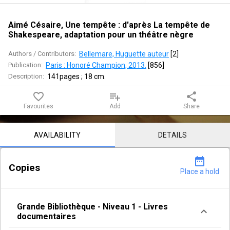
d'après
La
Aimé Césaire, Une tempête : d'après La tempête de
Shakespeare, adaptation pour un théâtre nègre
tempête
Authors / Contributors:
Bellemare, Huguette auteur
 [
2
]
de
Publication:
Paris : Honoré Champion, 2013.
 [
856
]
Description:
141pages ; 18 cm.
Shakespeare,
favorite_border
playlist_add
share
adaptation
Favourites
Add
Share
pour
Notice content
AVAILABILITY
DETAILS
un
théâtre
date_range
Copies
Place a hold
nègre
Grande Bibliothèque
-
Niveau 1
-
Livres
documentaires