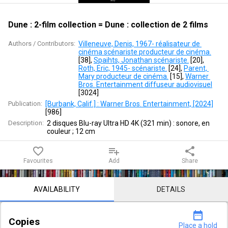
=
Dune
Dune : 2-film collection = Dune : collection de 2 films
:
Authors / Contributors:
Villeneuve, Denis, 1967- réalisateur de 
cinéma scénariste producteur de cinéma.
collection
[
38
]
, 
Spaihts, Jonathan scénariste.
 [
20
]
, 
Roth, Eric, 1945- scénariste.
 [
24
]
, 
Parent, 
Mary producteur de cinéma.
 [
15
]
, 
Warner 
de
Bros. Entertainment diffuseur audiovisuel
[
3024
]
2
Publication:
[Burbank, Calif.] : Warner Bros. Entertainment, [2024]
[
986
]
films
Description:
2 disques Blu-ray Ultra HD 4K (321 min) : sonore, en 
couleur ; 12 cm
favorite_border
playlist_add
share
Favourites
Add
Share
Notice content
AVAILABILITY
DETAILS
date_range
Copies
Place a hold