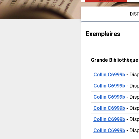
roman
Contenu de la notice
DIS
Exemplaires
Grande Bibliothèque
Collin C6999b
 - 
Disp
Collin C6999b
 - 
Disp
Collin C6999b
 - 
Disp
Collin C6999b
 - 
Disp
Collin C6999b
 - 
Disp
Collin C6999b
 - 
Disp