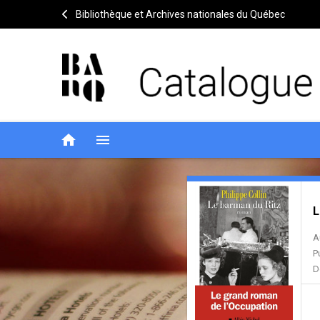
Bibliothèque et Archives nationales du Québec
home
menu
Le
Entête
de
L
barman
la
A
du
notice
P
Ritz
D
: