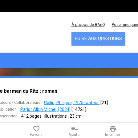
À propos de BAnQ
Poser une que
FOIRE AUX QUESTIONS
e barman du Ritz : roman
uteurs / Collaborateurs :
Collin, Philippe, 1975- auteur.
 [
21
]
ublication :
Paris : Albin Michel, [2024]
 [
14721
]
escription :
412 pages : illustrations ; 23 cm.
favorite_border
playlist_add
print
Favoris
Ajouter
Imprimer