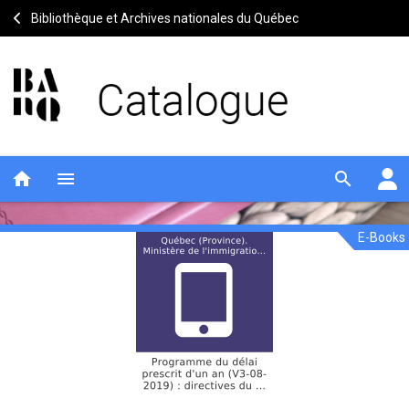
Bibliothèque et Archives nationales du Québec
home
menu
search
E-Books
Programme
Notice
header
du
délai
prescrit
d'un