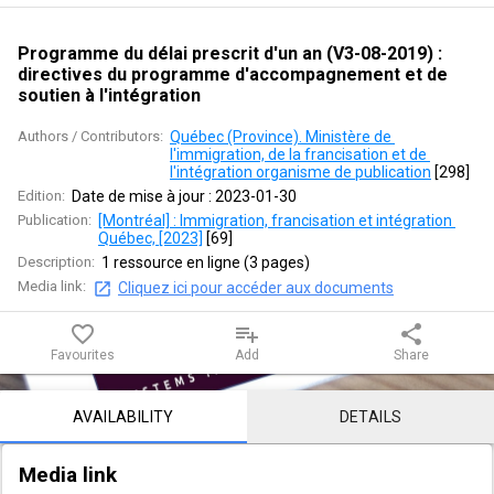
an
(V3-
Programme du délai prescrit d'un an (V3-08-2019) :
directives du programme d'accompagnement et de
08-
soutien à l'intégration
2019)
Authors / Contributors:
Québec (Province). Ministère de 
l'immigration, de la francisation et de 
:
l'intégration organisme de publication
 [
298
]
Edition:
Date de mise à jour : 2023-01-30
directives
Publication:
[Montréal] : Immigration, francisation et intégration 
Québec, [2023]
 [
69
]
du
Description:
1 ressource en ligne (3 pages)
Media link:
Cliquez ici pour accéder aux documents
programme
favorite_border
playlist_add
share
d'accompagnement
Favourites
Add
Share
et
Notice content
AVAILABILITY
DETAILS
de
soutien
Media link