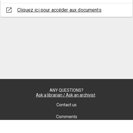
à
open_in_new
Cliquez ici pour accéder aux documents
l'intégration
ANY QUESTIONS?
Ask a librarian / Ask an archivist
Contact us
Comments
Confidentiality