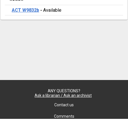
ACT W9832b
-
Available
ANY QUESTIONS?
Ask a librarian / Ask an archivist
Contact us
Comments
Confidentiality