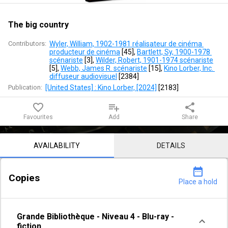
The big country
Contributors:
Wyler, William, 1902-1981 réalisateur de cinéma 
producteur de cinéma
 [
45
]
, 
Bartlett, Sy, 1900-1978 
scénariste
 [
3
]
, 
Wilder, Robert, 1901-1974 scénariste
[
5
]
, 
Webb, James R. scénariste
 [
15
]
, 
Kino Lorber, Inc. 
diffuseur audiovisuel
 [
2384
]
Publication:
[United States] : Kino Lorber, [2024]
 [
2183
]
favorite_border
playlist_add
share
Favourites
Add
Share
Notice content
AVAILABILITY
DETAILS
date_range
Copies
Place a hold
Grande Bibliothèque
-
Niveau 4
-
Blu-ray -
fiction