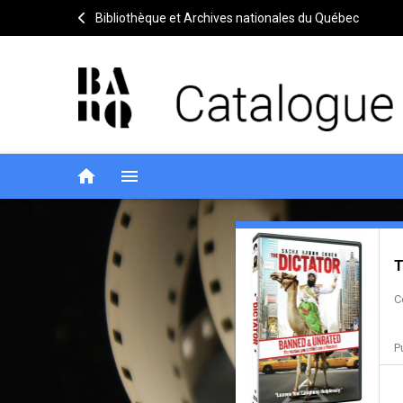
Bibliothèque et Archives nationales du Québec
home
menu
The
Notice
header
T
dictator
C
P