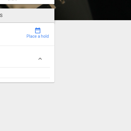
LS
date_range
Place a hold