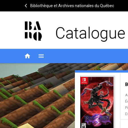
Bibliothèque et Archives nationales du Québec
home
menu
Bayonetta.
Entête
de
B
3
la
A
notice
É
P
D