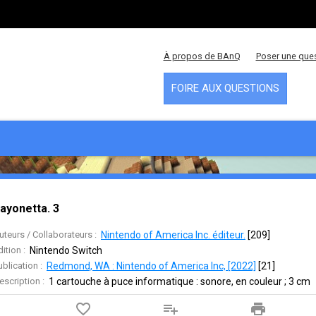
À propos de BAnQ
Poser une que
FOIRE AUX QUESTIONS
ayonetta. 3
uteurs / Collaborateurs :
Nintendo of America Inc. éditeur.
 [
209
]
dition :
Nintendo Switch
ublication :
Redmond, WA : Nintendo of America Inc, [2022]
 [
21
]
escription :
1 cartouche à puce informatique : sonore, en couleur ; 3 cm
favorite_border
playlist_add
print