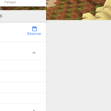
Partager
LS
date_range
Réserver