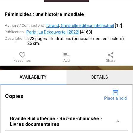
Féminicides : une histoire mondiale
Authors / Contributors:
Taraud, Christelle éditeur intellectuel
 [
12
]
Publication:
Paris : La Découverte, [2022]
 [
4163
]
Description:
923 pages : illustrations (principalement en couleur) ; 
26 cm.
favorite_border
playlist_add
share
Favourites
Add
Share
Notice content
AVAILABILITY
DETAILS
date_range
Copies
Place a hold
Grande Bibliothèque
-
Rez-de-chaussée
-
Livres documentaires