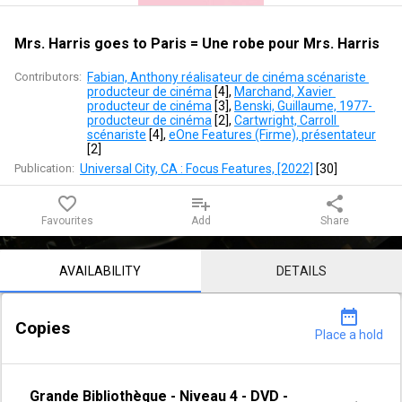
=
Une
Mrs. Harris goes to Paris = Une robe pour Mrs. Harris
robe
Contributors:
Fabian, Anthony réalisateur de cinéma scénariste 
producteur de cinéma
 [
4
]
, 
Marchand, Xavier 
pour
producteur de cinéma
 [
3
]
, 
Benski, Guillaume, 1977- 
producteur de cinéma
 [
2
]
, 
Cartwright, Carroll 
scénariste
 [
4
]
, 
eOne Features (Firme), présentateur
Mrs.
[
2
]
Publication:
Universal City, CA : Focus Features, [2022]
 [
30
]
Harris
favorite_border
playlist_add
share
Favourites
Add
Share
Notice content
AVAILABILITY
DETAILS
date_range
Copies
Place a hold
Grande Bibliothèque
-
Niveau 4
-
DVD -