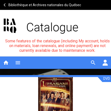
Bibliothèque et Archives nationales du Québec
Some features of the catalogue (including My account, holds
on materials, loan renewals, and online payment) are not
currently available due to maintenance work.
home
menu
search
DVD
The
Notice
header
librarians.
The
complete