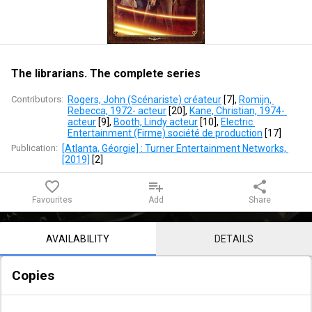
series
The librarians. The complete series
Contributors:
Rogers, John (Scénariste) créateur
 [
7
]
, 
Romijn, 
Rebecca, 1972- acteur
 [
20
]
, 
Kane, Christian, 1974- 
acteur
 [
9
]
, 
Booth, Lindy acteur
 [
10
]
, 
Electric 
Entertainment (Firme) société de production
 [
17
]
Publication:
[Atlanta, Géorgie] : Turner Entertainment Networks, 
[2019]
 [
2
]
favorite_border
playlist_add
share
Favourites
Add
Share
Notice content
AVAILABILITY
DETAILS
Copies