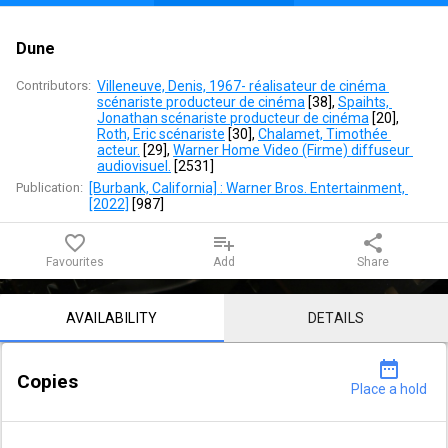
Dune
Contributors:
Villeneuve, Denis, 1967- réalisateur de cinéma 
scénariste producteur de cinéma
 [
38
]
, 
Spaihts, 
Jonathan scénariste producteur de cinéma
 [
20
]
, 
Roth, Eric scénariste
 [
30
]
, 
Chalamet, Timothée 
acteur.
 [
29
]
, 
Warner Home Video (Firme) diffuseur 
audiovisuel.
 [
2531
]
Publication:
[Burbank, California] : Warner Bros. Entertainment, 
[2022]
 [
987
]
favorite_border
playlist_add
share
Favourites
Add
Share
Notice content
AVAILABILITY
DETAILS
date_range
Copies
Place a hold