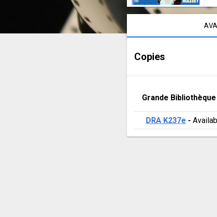
Notice content
AVA
Copies
Grande Bibliothèque
DRA K237e
 - 
Availab