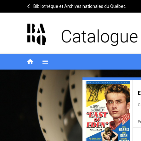
Bibliothèque et Archives nationales du Québec
home
menu
East
Notice
header
E
of
C
Eden
P