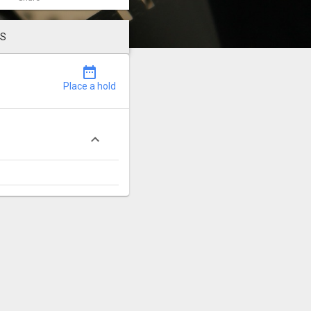
LS
date_range
Place a hold