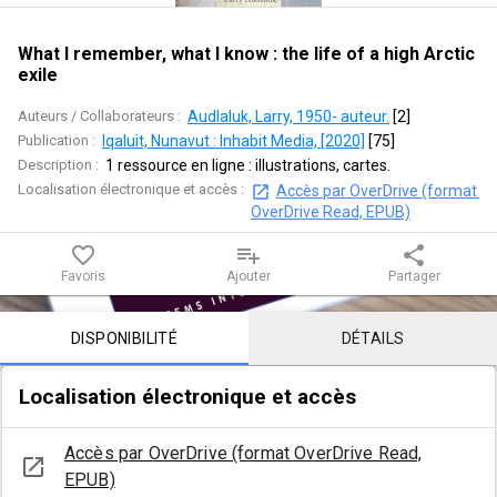
know
:
What I remember, what I know : the life of a high Arctic
exile
the
Auteurs / Collaborateurs :
Audlaluk, Larry, 1950- auteur.
 [
2
]
life
Publication :
Iqaluit, Nunavut : Inhabit Media, [2020]
 [
75
]
Description :
1 ressource en ligne : illustrations, cartes.
of
Localisation électronique et accès :
Accès par OverDrive (format 
OverDrive Read, EPUB)
a
favorite_border
playlist_add
share
high
Favoris
Ajouter
Partager
Arctic
Contenu de la notice
DISPONIBILITÉ
DÉTAILS
exile
Localisation électronique et accès
Accès par OverDrive (format OverDrive Read,
open_in_new
EPUB)