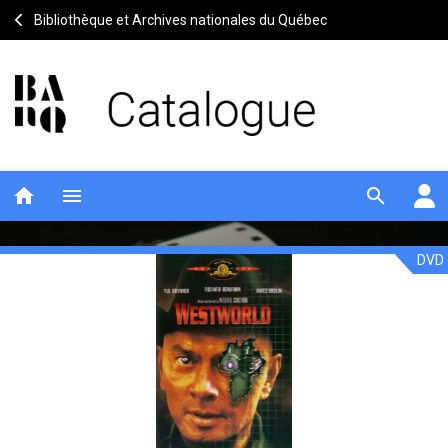
Bibliothèque et Archives nationales du Québec
home
menu
search
DVD
Westworld
Notice
header