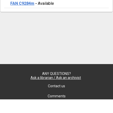
FAN C9284m
-
Available
ANY QUESTIONS?
Ask a librarian / Ask an archivist
Contact us
Comments
Confidentiality