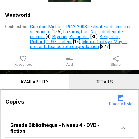
Westworld
Contributors:
Crichton, Michael, 1942-2008 réalisateur de cinéma 
scénariste
 [
155
]
, 
Lazarus, Paul N. producteur de 
cinéma
 [
4
]
, 
Brynner, Yul acteur
 [
30
]
, 
Benjamin, 
Richard, 1938- acteur
 [
14
]
, 
Metro-Goldwyn-Mayer 
présentateur société de production
 [
877
]
favorite_border
playlist_add
share
Favourites
Add
Share
Notice content
AVAILABILITY
DETAILS
date_range
Copies
Place a hold
Grande Bibliothèque
-
Niveau 4
-
DVD -
fiction