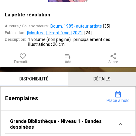
La petite révolution
Auteurs / Collaborateurs:
Boum, 1985- auteur artiste
 [
35
]
Publication:
[Montréal] : Front froid, [2021]
 [
24
]
Description:
1 volume (non paginé) : principalement des 
illustrations ; 26 cm
favorite_border
playlist_add
share
Favourites
Add
Share
Notice content
DISPONIBILITÉ
DÉTAILS
date_range
Exemplaires
Place a hold
Grande Bibliothèque
-
Niveau 1
-
Bandes
dessinées