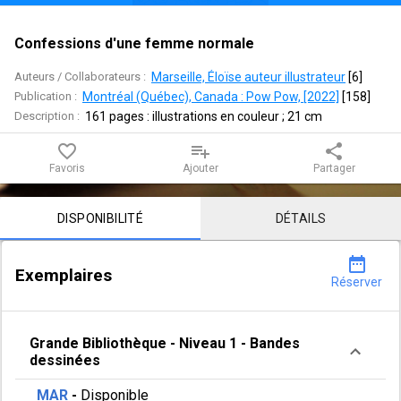
Confessions d'une femme normale
Auteurs / Collaborateurs :
Marseille, Éloïse auteur illustrateur
 [
6
]
Publication :
Montréal (Québec), Canada : Pow Pow, [2022]
 [
158
]
Description :
161 pages : illustrations en couleur ; 21 cm
favorite_border
playlist_add
share
Favoris
Ajouter
Partager
Contenu de la notice
DISPONIBILITÉ
DÉTAILS
date_range
Exemplaires
Réserver
Grande Bibliothèque
-
Niveau 1
-
Bandes
dessinées
MAR
-
Disponible