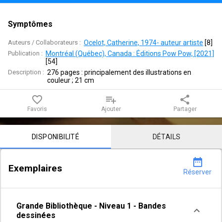
Symptômes
Auteurs / Collaborateurs :
Ocelot, Catherine, 1974- auteur artiste
 [
8
]
Publication :
Montréal (Québec), Canada : Éditions Pow Pow, [2021]
[
54
]
Description :
276 pages : principalement des illustrations en 
couleur ; 21 cm
favorite_border
playlist_add
share
Favoris
Ajouter
Partager
Contenu de la notice
DISPONIBILITÉ
DÉTAILS
date_range
Exemplaires
Réserver
Grande Bibliothèque
-
Niveau 1
-
Bandes
dessinées