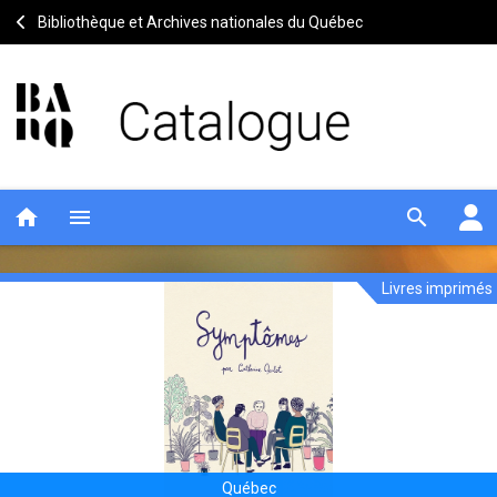
Bibliothèque et Archives nationales du Québec
home
menu
search
Livres imprimés
Symptômes
Entête
de
la
notice
Québec