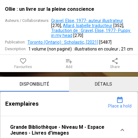
la
Ollie : un livre sur la pleine conscience
pleine
Auteurs / Collaborateurs:
Gravel, Elise, 1977- auteur illustrateur
conscience
[
270
]
, 
Allard, Isabelle traducteur
 [
352
]
, 
Traduction de : Gravel, Elise, 1977- Puppy 
in my head
 [
270
]
Publication:
Toronto (Ontario) : Scholastic, [2021]
 [
5487
]
Description:
1 volume (non paginé) : illustrations en couleur ; 21 cm
favorite_border
playlist_add
share
Favourites
Add
Share
Notice content
DISPONIBILITÉ
DÉTAILS
date_range
Exemplaires
Place a hold
Grande Bibliothèque
-
Niveau M - Espace
Jeunes
-
Livres d'images