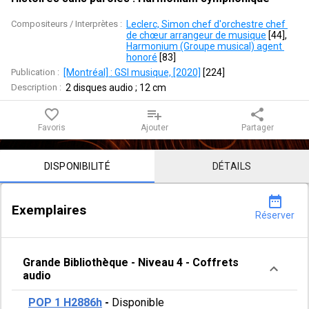
symphonique
Compositeurs / Interprètes :
Leclerc, Simon chef d'orchestre chef 
de chœur arrangeur de musique
 [
44
]
, 
Harmonium (Groupe musical) agent 
honoré
 [
83
]
Publication :
[Montréal] : GSI musique, [2020]
 [
224
]
Description :
2 disques audio ; 12 cm
favorite_border
playlist_add
share
Favoris
Ajouter
Partager
Contenu de la notice
DISPONIBILITÉ
DÉTAILS
date_range
Exemplaires
Réserver
Grande Bibliothèque
-
Niveau 4
-
Coffrets
audio
POP 1 H2886h
-
Disponible