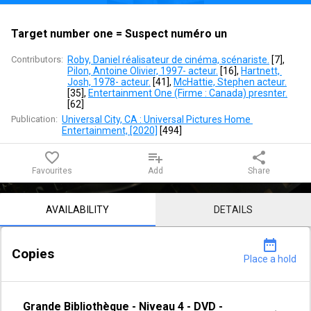
numéro
un
Target number one = Suspect numéro un
Contributors:
Roby, Daniel réalisateur de cinéma, scénariste.
 [
7
]
, 
Pilon, Antoine Olivier, 1997- acteur.
 [
16
]
, 
Hartnett, 
Josh, 1978- acteur.
 [
41
]
, 
McHattie, Stephen acteur.
[
35
]
, 
Entertainment One (Firme : Canada) presnter.
[
62
]
Publication:
Universal City, CA : Universal Pictures Home 
Entertainment, [2020]
 [
494
]
favorite_border
playlist_add
share
Favourites
Add
Share
Notice content
AVAILABILITY
DETAILS
date_range
Copies
Place a hold
Grande Bibliothèque
-
Niveau 4
-
DVD -