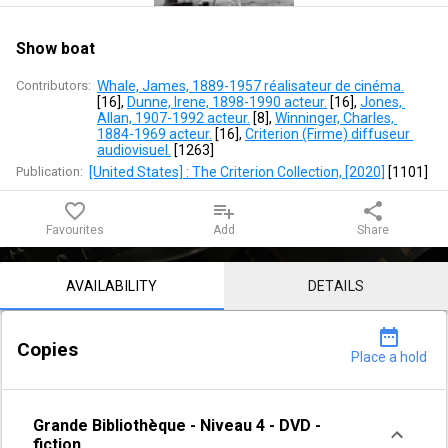
Show boat
Contributors:
Whale, James, 1889-1957 réalisateur de cinéma.
[
16
]
, 
Dunne, Irene, 1898-1990 acteur.
 [
16
]
, 
Jones, 
Allan, 1907-1992 acteur.
 [
8
]
, 
Winninger, Charles, 
1884-1969 acteur.
 [
16
]
, 
Criterion (Firme) diffuseur 
audiovisuel.
 [
1263
]
Publication:
[United States] : The Criterion Collection, [2020]
 [
1101
]
favorite_border
playlist_add
share
Favourites
Add
Share
Notice content
AVAILABILITY
DETAILS
date_range
Copies
Place a hold
Grande Bibliothèque
-
Niveau 4
-
DVD -
fiction