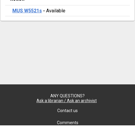
MUS W5521s
-
Available
ANY QUESTIONS?
Ask a librarian / Ask an archivist
Contact us
Comments
Confidentiality