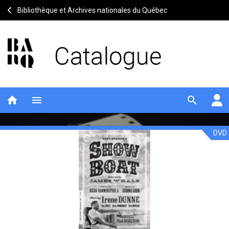
Bibliothèque et Archives nationales du Québec
home
menu
search
DVD
Show
Notice
header
boat