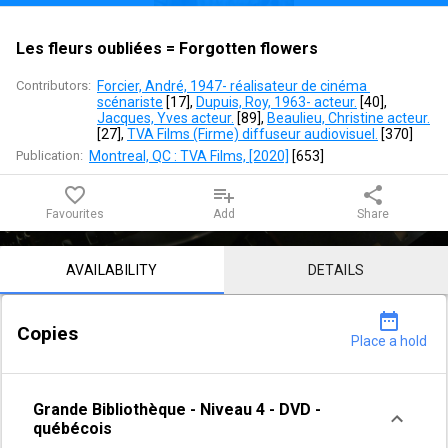
flowers
Les fleurs oubliées = Forgotten flowers
Contributors:
Forcier, André, 1947- réalisateur de cinéma 
scénariste
 [
17
]
, 
Dupuis, Roy, 1963- acteur.
 [
40
]
, 
Jacques, Yves acteur.
 [
89
]
, 
Beaulieu, Christine acteur.
[
27
]
, 
TVA Films (Firme) diffuseur audiovisuel.
 [
370
]
Publication:
Montreal, QC : TVA Films, [2020]
 [
653
]
favorite_border
playlist_add
share
Favourites
Add
Share
Notice content
AVAILABILITY
DETAILS
date_range
Copies
Place a hold
Grande Bibliothèque
-
Niveau 4
-
DVD -
québécois