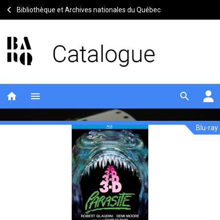
Bibliothèque et Archives nationales du Québec
home
menu
search
Blu-ray
Parasite
Notice
header