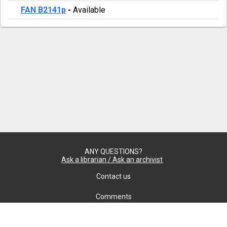
FAN B2141p
-
Available
ANY QUESTIONS?
Ask a librarian / Ask an archivist
Contact us
Comments
Confidentiality