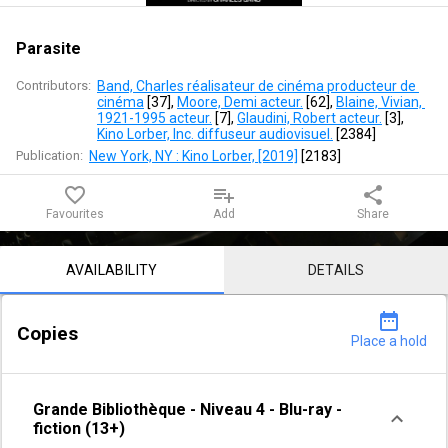
Parasite
Contributors:
Band, Charles réalisateur de cinéma producteur de 
cinéma
 [
37
]
, 
Moore, Demi acteur.
 [
62
]
, 
Blaine, Vivian, 
1921-1995 acteur.
 [
7
]
, 
Glaudini, Robert acteur.
 [
3
]
, 
Kino Lorber, Inc. diffuseur audiovisuel.
 [
2384
]
Publication:
New York, NY : Kino Lorber, [2019]
 [
2183
]
favorite_border
playlist_add
share
Favourites
Add
Share
Notice content
AVAILABILITY
DETAILS
date_range
Copies
Place a hold
Grande Bibliothèque
-
Niveau 4
-
Blu-ray -
fiction (13+)