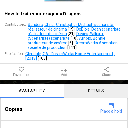
=
Dragons
How to train your dragon = Dragons
Contributors:
Sanders, Chris (Christopher Michael) scénariste 
réalisateur de cinéma
 [
19
]
, 
DeBlois, Dean scénariste 
réalisateur de cinéma
 [
21
]
, 
Davies, William 
(Scénariste) scénariste
 [
10
]
, 
Arnold, Bonnie 
producteur de cinéma
 [
6
]
, 
DreamWorks Animation 
société de production
 [
111
]
Publication:
Glendale, CA : DreamWorks Home Entertainment, 
[2018]
 [
163
]
favorite_border
playlist_add
share
Favourites
Add
Share
Notice content
AVAILABILITY
DETAILS
date_range
Copies
Place a hold