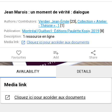
de
vérité
Jean Marois : un moment de vérité : dialogue
:
Authors / Contributors:
Verdier, Jean-Émile
 [
23
]
, 
Collection « Atelier 
- Théorie » ; 1
 [
1
]
dialogue
Publication:
Montréal (Québec) : Éditions Paulette Kosiy, 2019
 [
8
]
Description:
1 ressource en ligne
Media link:
Cliquez ici pour accéder aux documents
favorite_border
playlist_add
share
Favourites
Add
Share
Notice content
AVAILABILITY
DETAILS
Media link
open_in_new
Cliquez ici pour accéder aux documents