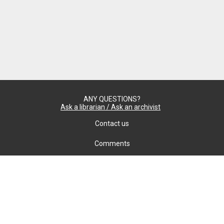
ANY QUESTIONS?
Ask a librarian / Ask an archivist
Contact us
Comments
Confidentiality
cookie settings