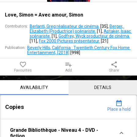
Simon
Love, Simon = Avec amour, Simon
Contributors:
Berlanti, Greg réalisateur de cinéma.
 [
35
]
, 
Berger, 
Elizabeth (Productrice) scénariste.
 [
1
]
, 
Aptaker, Isaac 
scénariste.
 [
1
]
, 
Godfrey, Wyck producteur de cinéma.
[
11
]
, 
Fox 2000 Pictures présentateur.
 [
21
]
Publication:
Beverly Hills, California : Twentieth Century Fox Home 
Entertainment, [2018]
 [
998
]
favorite_border
playlist_add
share
Favourites
Add
Share
Notice content
AVAILABILITY
DETAILS
date_range
Copies
Place a hold
Grande Bibliothèque
-
Niveau 4
-
DVD -
fiction