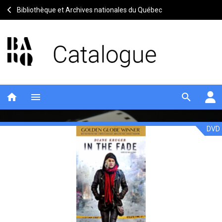
Bibliothèque et Archives nationales du Québec
home
menu
search
DVD
In
Notice
header
the
fade