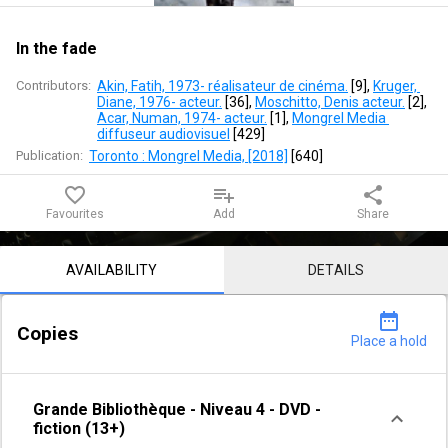
In the fade
Contributors:
Akin, Fatih, 1973- réalisateur de cinéma.
 [
9
]
, 
Kruger, 
Diane, 1976- acteur.
 [
36
]
, 
Moschitto, Denis acteur.
 [
2
]
, 
Acar, Numan, 1974- acteur.
 [
1
]
, 
Mongrel Media 
diffuseur audiovisuel
 [
429
]
Publication:
Toronto : Mongrel Media, [2018]
 [
640
]
favorite_border
playlist_add
share
Favourites
Add
Share
Notice content
AVAILABILITY
DETAILS
date_range
Copies
Place a hold
Grande Bibliothèque
-
Niveau 4
-
DVD -
fiction (13+)