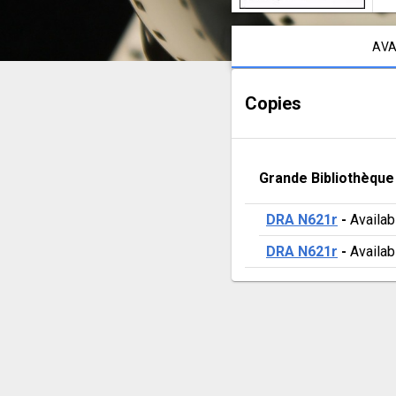
d'Henri
Notice content
AVA
Copies
Grande Bibliothèque
DRA N621r
 - 
Availab
DRA N621r
 - 
Availab