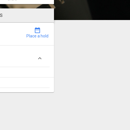
LS
date_range
Place a hold