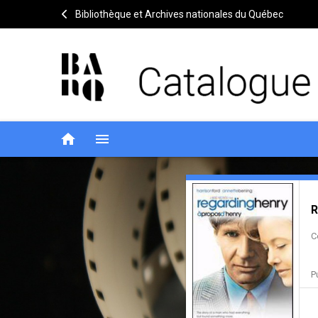
Bibliothèque et Archives nationales du Québec
home
menu
Regarding
Notice
header
R
Henry
C
=
À
P
propos