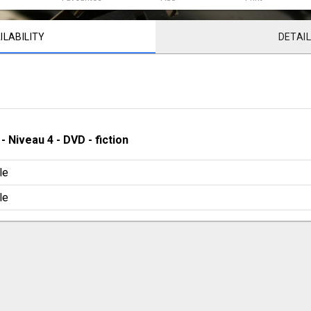
ILABILITY
DETAI
 - 
Niveau 4
 - 
DVD - fiction
le
le